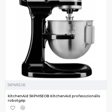
5KPM5EOB
KitchenAid 5KPM5EOB KitchenAid professzionális
robotgép