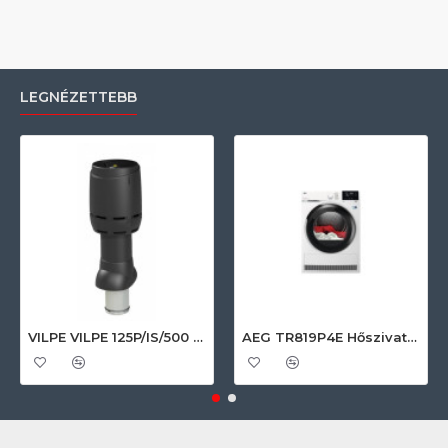
LEGNÉZETTEBB
VILPE VILPE 125P/IS/500 FLOW tetőszellőző, fekete Szellőztető ventilátor tartozékok
AEG TR819P4E Hőszivattyús szárítógép