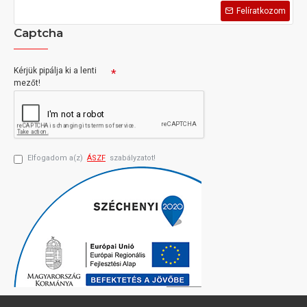
Felíratkozom
Captcha
Kérjük pipálja ki a lenti
mezőt!
Elfogadom a(z)
ÁSZF
szabályzatot!