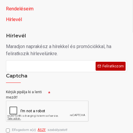
Rendeléseim
Hírlevél
Hírlevél
Maradjon naprakész a hírekkel és promóciókkal, ha
feliratkozik hírlevelünkre.
Felíratkozom
Captcha
Kérjük pipálja ki a lenti
mezőt!
Elfogadom a(z)
ÁSZF
szabályzatot!