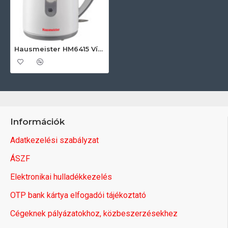
Hausmeister HM6415 Vízforraló
Információk
Adatkezelési szabályzat
ÁSZF
Elektronikai hulladékkezelés
OTP bank kártya elfogadói tájékoztató
Cégeknek pályázatokhoz, közbeszerzésekhez