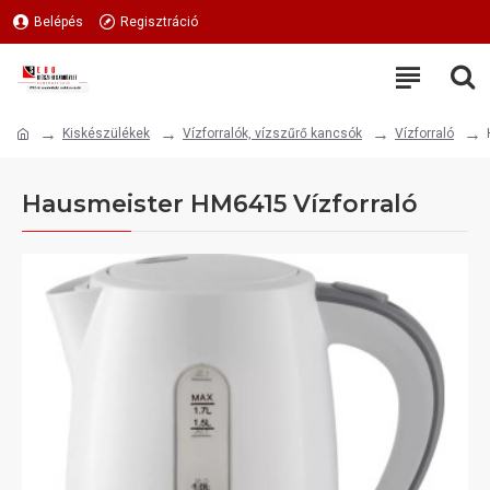
Belépés
Regisztráció
Kiskészülékek
Vízforralók, vízszűrő kancsók
Vízforraló
Hausmeister HM6415 Vízforraló