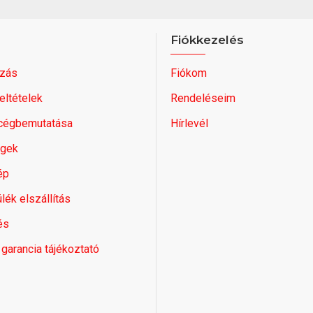
Fiókkezelés
zás
Fiókom
feltételek
Rendeléseim
 cégbemutatása
Hírlevél
égek
ép
lék elszállítás
és
 garancia tájékoztató