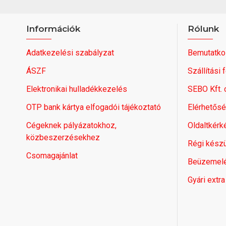
Információk
Rólunk
Adatkezelési szabályzat
Bemutatko
ÁSZF
Szállítási 
Elektronikai hulladékkezelés
SEBO Kft.
OTP bank kártya elfogadói tájékoztató
Elérhetős
Cégeknek pályázatokhoz,
Oldaltkérk
közbeszerzésekhez
Régi készü
Csomagajánlat
Beüzemel
Gyári extra