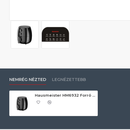
NEMRÉG NÉZTED
LEGNÉZETTEBB
Hausmeister HM6932 Forró levegős sütő