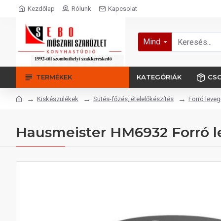
Kezdőlap
Rólunk
Kapcsolat
Mind
TERMÉKEK
KATEGÓRIÁK
CS
Kiskészülékek
Sütés-főzés, ételelőkészítés
Forró leveg
Hausmeister HM6932 Forró l