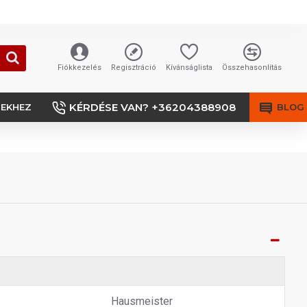
Fiókkezelés
Regisztráció
Kívánságlista
Összehasonlítás
KÉRDÉSE VAN? +36204388908
SEKHEZ
BLOG
Hausmeister