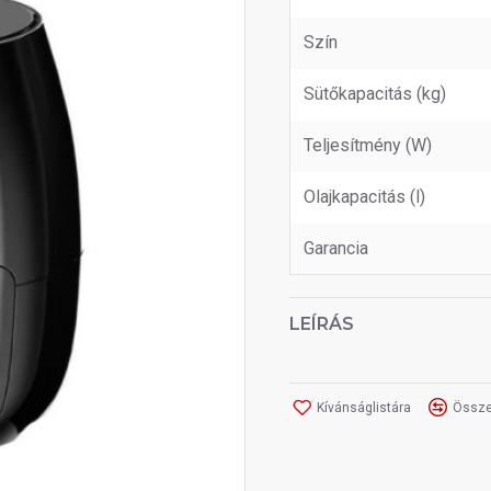
Szín
Sütőkapacitás (kg)
Teljesítmény (W)
Olajkapacitás (l)
Garancia
LEÍRÁS
Kívánságlistára
Össze