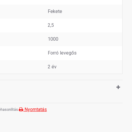
Fekete
2,5
1000
Forró levegős
2 év
Nyomtatás
hasonlítás