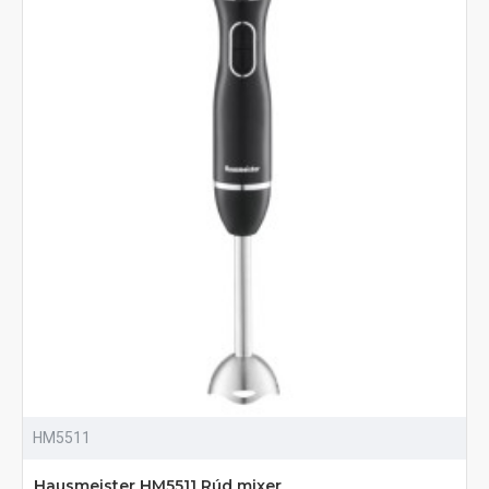
HM5511
Hausmeister HM5511 Rúd mixer