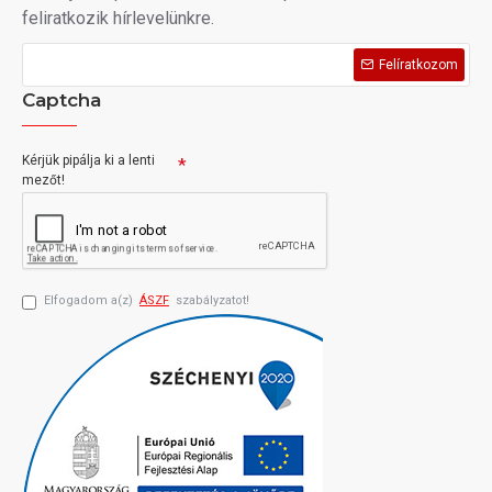
feliratkozik hírlevelünkre.
Felíratkozom
Captcha
Kérjük pipálja ki a lenti
mezőt!
Elfogadom a(z)
ÁSZF
szabályzatot!