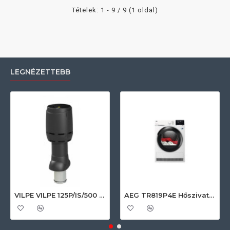
Tételek: 1 - 9 / 9 (1 oldal)
LEGNÉZETTEBB
VILPE VILPE 125P/IS/500 FLOW tetőszellőző, fekete Szellőztető ventilátor tartozékok
AEG TR819P4E Hőszivattyús szárítógép