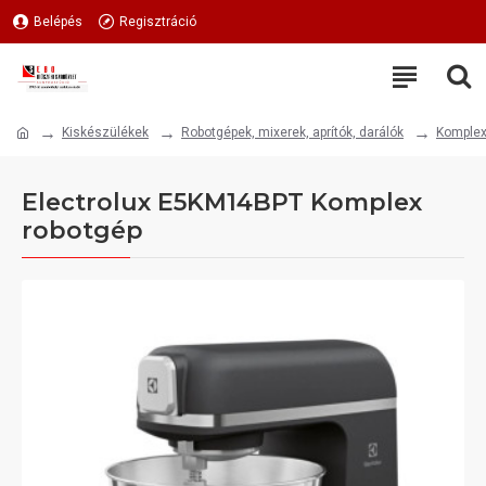
Belépés
Regisztráció
Kiskészülékek
Robotgépek, mixerek, aprítók, darálók
Komplex
Electrolux E5KM14BPT Komplex
robotgép