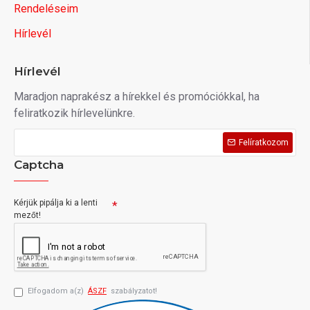
Rendeléseim
Hírlevél
Hírlevél
Maradjon naprakész a hírekkel és promóciókkal, ha
feliratkozik hírlevelünkre.
Felíratkozom
Captcha
Kérjük pipálja ki a lenti
mezőt!
Elfogadom a(z)
ÁSZF
szabályzatot!