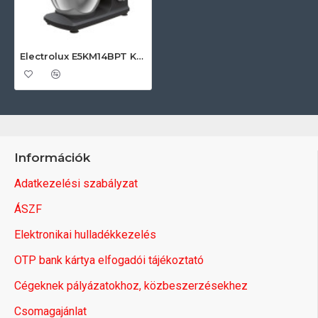
Electrolux E5KM14BPT Komplex robotgép
Információk
Adatkezelési szabályzat
ÁSZF
Elektronikai hulladékkezelés
OTP bank kártya elfogadói tájékoztató
Cégeknek pályázatokhoz, közbeszerzésekhez
Csomagajánlat