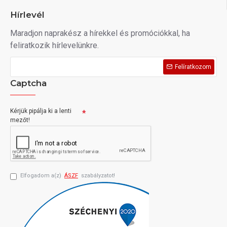
Hírlevél
Maradjon naprakész a hírekkel és promóciókkal, ha
feliratkozik hírlevelünkre.
Felíratkozom
Captcha
Kérjük pipálja ki a lenti
mezőt!
Elfogadom a(z)
ÁSZF
szabályzatot!