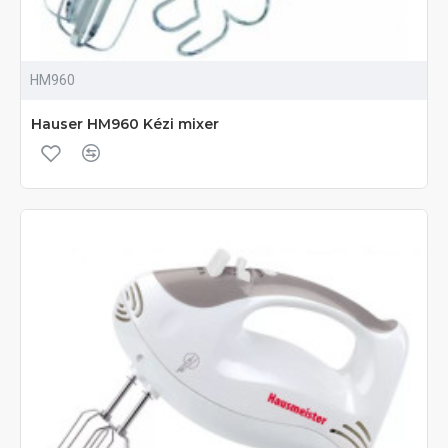
HM960
Hauser HM960 Kézi mixer