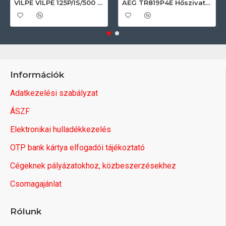
VILPE VILPE 125P/IS/500 FLOW tetőszellőző, fekete Szellőztető ventilátor tartozékok
AEG TR819P4E Hőszivattyús szárítógép
Információk
Adatkezelési szabályzat
ÁSZF
Elektronikai hulladékkezelés
OTP bank kártya elfogadói tájékoztató
Cégeknek pályázatokhoz, közbeszerzésekhez
Csomagajánlat
Rólunk