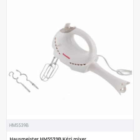
HM5539B
Hausmeister HM5539B Kézi mixer