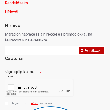
Rendeléseim
Hírlevél
Hírlevél
Maradjon naprakész a hírekkel és promóciókkal, ha
feliratkozik hírlevelünkre.
Felíratkozom
Captcha
Kérjük pipálja ki a lenti
mezőt!
Elfogadom a(z)
ÁSZF
szabályzatot!