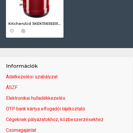
KitchenAid 5KEK1565EER KitchenAid vízforraló
Információk
Adatkezelési szabályzat
ÁSZF
Elektronikai hulladékkezelés
OTP bank kártya elfogadói tájékoztató
Cégeknek pályázatokhoz, közbeszerzésekhez
Csomagajánlat