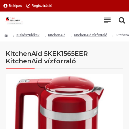
Belépés
Regisztráció
Kiskészülékek
KitchenAid
KitchenAid vízforraló
Kitchen
KitchenAid 5KEK1565EER
KitchenAid vízforraló