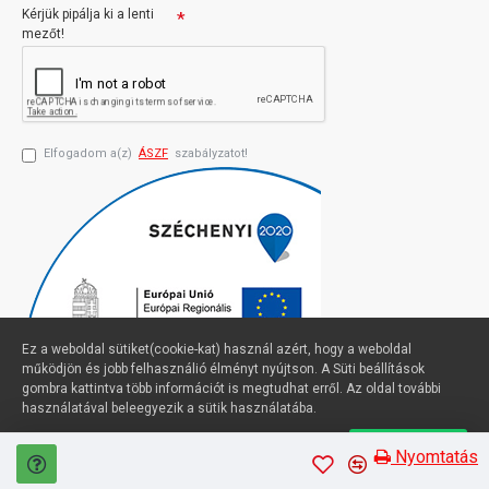
Kérjük pipálja ki a lenti
mezőt!
Elfogadom a(z)
ÁSZF
szabályzatot!
Ez a weboldal sütiket(cookie-kat) használ azért, hogy a weboldal
működjön és jobb felhasználió élményt nyújtson. A Süti beállítások
gombra kattintva több információt is megtudhat erről. Az oldal további
használatával beleegyezik a sütik használatába.
Süti beállítások
Elfogadom
Profimuszaki.hu - exPanda ERP
Nyomtatás