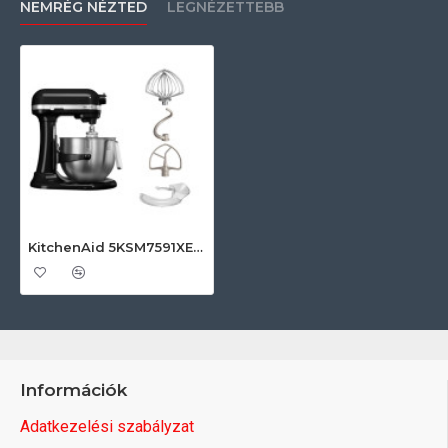
NEMRÉG NÉZTED
LEGNÉZETTEBB
KitchenAid 5KSM7591XEOB KitchenAid professzionális robotgép
Információk
Adatkezelési szabályzat