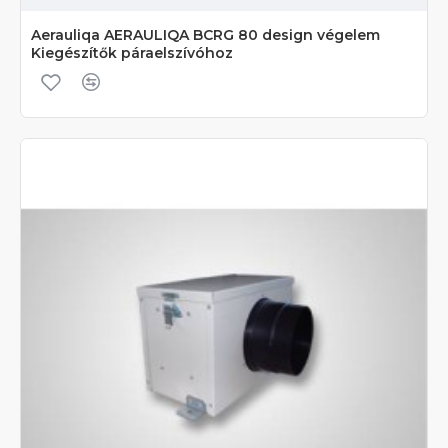
Aerauliqa AERAULIQA BCRG 80 design végelem
Kiegészítők páraelszívóhoz