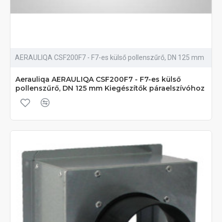
AERAULIQA CSF200F7 - F7-es külső pollenszűrő, DN 125 mm
Aerauliqa AERAULIQA CSF200F7 - F7-es külső
pollenszűrő, DN 125 mm Kiegészítők páraelszívóhoz