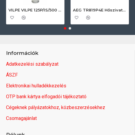
VILPE VILPE 125P/IS/500 FLOW tetőszellőző, fekete Szellőztető ventilátor tartozékok
AEG TR819P4E Hőszivattyús szárítógép
Információk
Adatkezelési szabályzat
ÁSZF
Elektronikai hulladékkezelés
OTP bank kártya elfogadói tájékoztató
Cégeknek pályázatokhoz, közbeszerzésekhez
Csomagajánlat
Rólunk