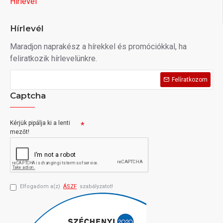
Hírlevél
Hírlevél
Maradjon naprakész a hírekkel és promóciókkal, ha
feliratkozik hírlevelünkre.
Felíratkozom
Captcha
Kérjük pipálja ki a lenti
mezőt!
Elfogadom a(z)
ÁSZF
szabályzatot!