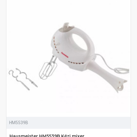
HM5539B
Hausmeister HM5539B Kézi mixer