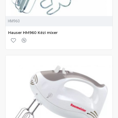
HM960
Hauser HM960 Kézi mixer