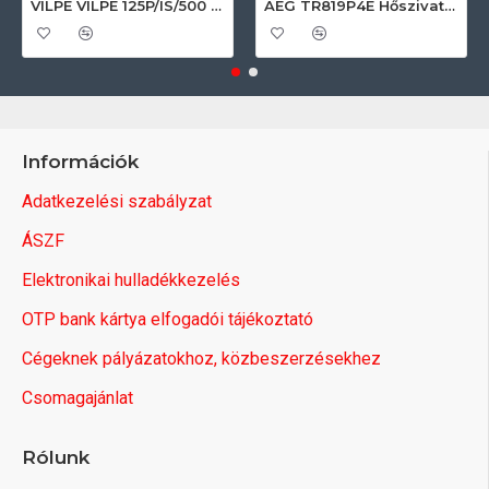
VILPE VILPE 125P/IS/500 FLOW tetőszellőző, fekete Szellőztető ventilátor tartozékok
AEG TR819P4E Hőszivattyús szárítógép
Információk
Adatkezelési szabályzat
ÁSZF
Elektronikai hulladékkezelés
OTP bank kártya elfogadói tájékoztató
Cégeknek pályázatokhoz, közbeszerzésekhez
Csomagajánlat
Rólunk