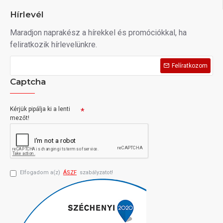
Hírlevél
Maradjon naprakész a hírekkel és promóciókkal, ha
feliratkozik hírlevelünkre.
Felíratkozom
Captcha
Kérjük pipálja ki a lenti
mezőt!
Elfogadom a(z)
ÁSZF
szabályzatot!