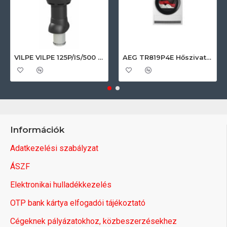
VILPE VILPE 125P/IS/500 FLOW tetőszellőző, fekete Szellőztető ventilátor tartozékok
AEG TR819P4E Hőszivattyús szárítógép
Információk
Adatkezelési szabályzat
ÁSZF
Elektronikai hulladékkezelés
OTP bank kártya elfogadói tájékoztató
Cégeknek pályázatokhoz, közbeszerzésekhez