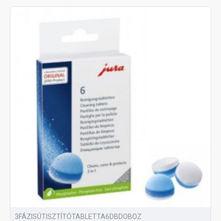
3FÁZISÚTISZTÍTÓTABLETTA6DBDOBOZ