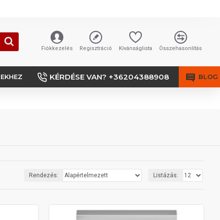
Fiókkezelés
Regisztráció
Kívánságlista
Összehasonlítás
KÉRDÉSE VAN? +36204388908
SEKHEZ
BLOG
Rendezés:
Listázás: