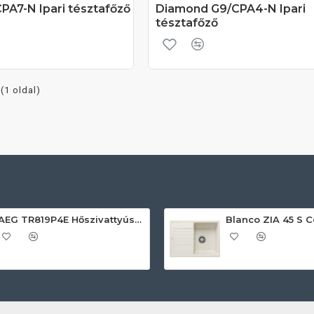
PA7-N Ipari tésztafőző
Diamond G9/CPA4-N Ipari
tésztafőző
 (1 oldal)
AEG TR819P4E Hőszivattyús szárítógép