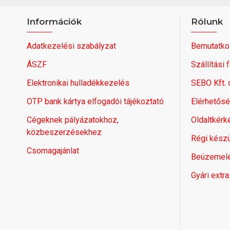
Információk
Rólunk
Adatkezelési szabályzat
Bemutatko
ÁSZF
Szállítási 
Elektronikai hulladékkezelés
SEBO Kft.
OTP bank kártya elfogadói tájékoztató
Elérhetős
Cégeknek pályázatokhoz,
Oldaltkérk
közbeszerzésekhez
Régi készü
Csomagajánlat
Beüzemel
Gyári extra