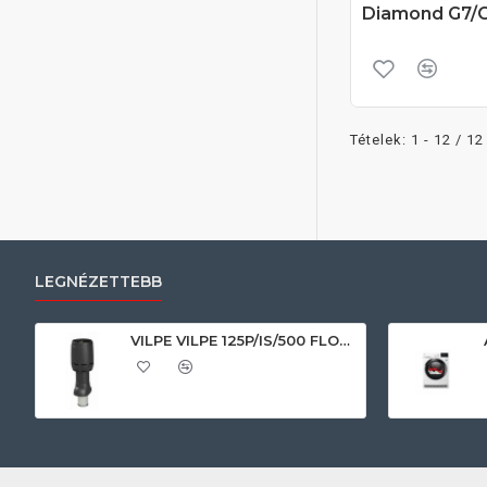
Diamond G7/C
Tételek: 1 - 12 / 12
LEGNÉZETTEBB
VILPE VILPE 125P/IS/500 FLOW tetőszellőző, fekete Szellőztető ventilátor tartozékok