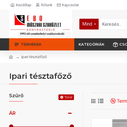
Kezdőlap
Rólunk
Kapcsolat
Mind
TERMÉKEK
KATEGÓRIÁK
CS
Ipari tésztafőző
Ipari tésztafőző
Szűrő
Töröl
Term
ÁR