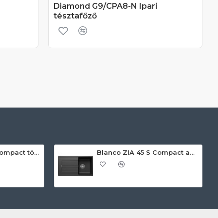
Diamond G9/CPA8-N Ipari
tésztafőző
Blanco ZIA 45 S Compact törtfehér exc.n. 527197 Gránit mosogatótálca
Blanco ZIA 45 S Compact antracit exc.n 524721 Gránit mosogatótálca