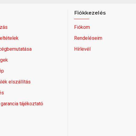
Fiókkezelés
zás
Fiókom
feltételek
Rendeléseim
 cégbemutatása
Hírlevél
égek
ép
lék elszállítás
és
 garancia tájékoztató