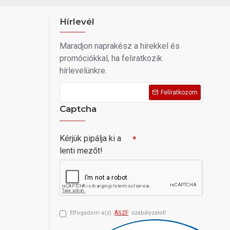
Hírlevél
Maradjon naprakész a hírekkel és
promóciókkal, ha feliratkozik
hírlevelünkre.
Felíratkozom
Captcha
Kérjük pipálja ki a
lenti mezőt!
Elfogadom a(z)
ÁSZF
szabályzatot!