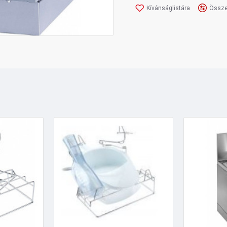
Kívánságlistára
Össze