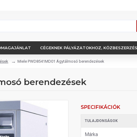
OMAGAJÁNLAT
CÉGEKNEK PÁLYÁZATOKHOZ, KÖZBESZERZÉ
ések
Miele PWD8541MD01 Ágytálmosó berendezések
mosó berendezések
SPECIFIKÁCIÓK
TULAJDONSÁGOK
Márka