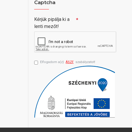
Captcha
Kérjük pipálja ki a
lenti mezőt!
Elfogadom a(z)
ÁSZF
szabályzatot!