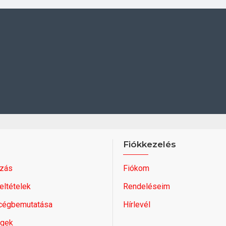
Fiókkezelés
zás
Fiókom
feltételek
Rendeléseim
 cégbemutatása
Hírlevél
égek