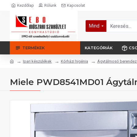
Kezdőlap
Rólunk
Kapcsolat
Mind
TERMÉKEK
KATEGÓRIÁK
CS
Ipari készülékek
Kórházi higénia
Ágytálmosó berendez
Miele PWD8541MD01 Ágytál