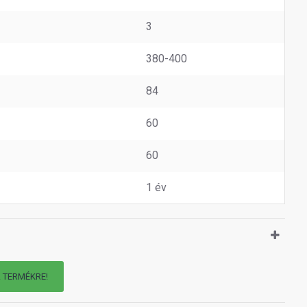
3
380-400
84
60
60
1 év
A TERMÉKRE!