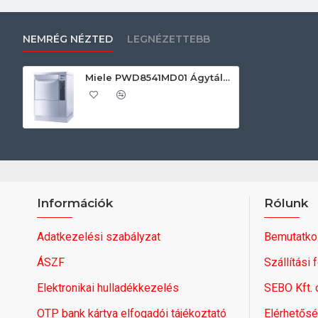
NEMRÉG NÉZTED
LEGNÉZETTEBB
Miele PWD8541MD01 Ágytálmosó berendezések
Információk
Rólunk
Adatkezelési szabályzat
Bemutatko
ÁSZF
Szállítási 
Elektronikai hulladékkezelés
SEBO Kft.
OTP bank kártya elfogadói tájékoztató
Elérhetős