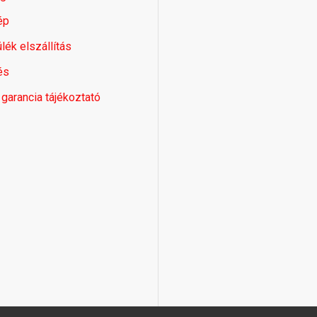
ép
lék elszállítás
és
 garancia tájékoztató