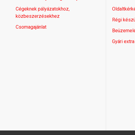
Cégeknek pályázatokhoz,
Oldaltkérk
közbeszerzésekhez
Régi készü
Csomagajánlat
Beüzemel
Gyári extra