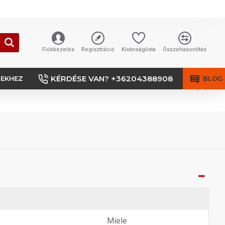
Fiókkezelés
Regisztráció
Kívánságlista
Összehasonlítás
KÉRDÉSE VAN? +36204388908
SEKHEZ
BLOG
Miele