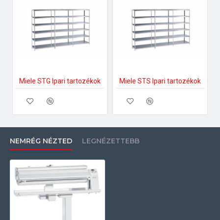
Miele STG Ipari tartozékok
Miele STS Ipari tartozékok
NEMRÉG NÉZTED
LEGNÉZETTEBB