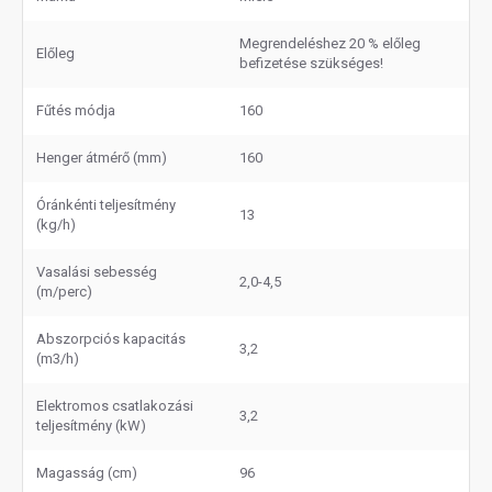
Megrendeléshez 20 % előleg
Előleg
befizetése szükséges!
Fűtés módja
160
Henger átmérő (mm)
160
Óránkénti teljesítmény
13
(kg/h)
Vasalási sebesség
2,0-4,5
(m/perc)
Abszorpciós kapacitás
3,2
(m3/h)
Elektromos csatlakozási
3,2
teljesítmény (kW)
Magasság (cm)
96