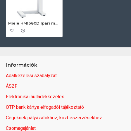
Miele HM1680D Ipari mángorló
Információk
Adatkezelési szabályzat
ÁSZF
Elektronikai hulladékkezelés
OTP bank kártya elfogadói tájékoztató
Cégeknek pályázatokhoz, közbeszerzésekhez
Csomagajánlat