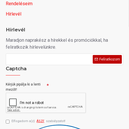
Rendeléseim
Hírlevél
Hírlevél
Maradjon naprakész a hírekkel és promóciókkal, ha
feliratkozik hírlevelünkre.
Felíratkozom
Captcha
Kérjük pipálja ki a lenti
mezőt!
Elfogadom a(z)
ÁSZF
szabályzatot!