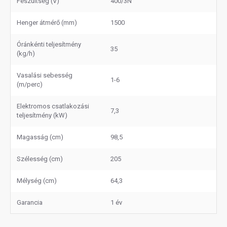
Feszültség (V)
400/3N
Henger átmérő (mm)
1500
Óránkénti teljesítmény
35
(kg/h)
Vasalási sebesség
1-6
(m/perc)
Elektromos csatlakozási
7,3
teljesítmény (kW)
Magasság (cm)
98,5
Szélesség (cm)
205
Mélység (cm)
64,3
Garancia
1 év