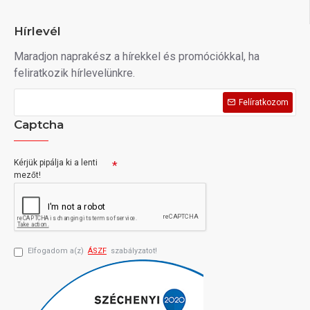
Hírlevél
Maradjon naprakész a hírekkel és promóciókkal, ha
feliratkozik hírlevelünkre.
Felíratkozom
Captcha
Kérjük pipálja ki a lenti
mezőt!
Elfogadom a(z)
ÁSZF
szabályzatot!