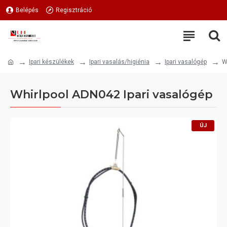
Belépés
Regisztráció
Ipari készülékek
Ipari vasalás/higiénia
Ipari vasalógép
W
Whirlpool ADN042 Ipari vasalógép
ÚJ