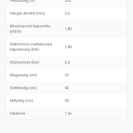
Feszültség (V)
230
Henger átmérő (mm)
2,6
Abszorpciós kapacitás
1,83
(m3/h)
Elektromos csatlakozási
1,83
teljesítmény (kW)
Gőznyomás (bar)
2,6
Magasság (cm)
23
Szélesség (cm)
42
Mélység (cm)
30
Garancia
1 év