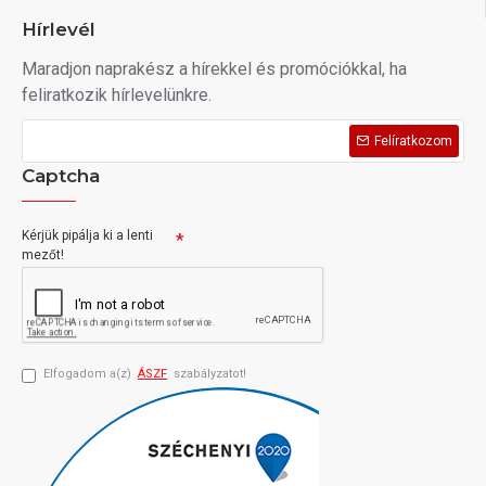
Hírlevél
Maradjon naprakész a hírekkel és promóciókkal, ha
feliratkozik hírlevelünkre.
Felíratkozom
Captcha
Kérjük pipálja ki a lenti
mezőt!
Elfogadom a(z)
ÁSZF
szabályzatot!