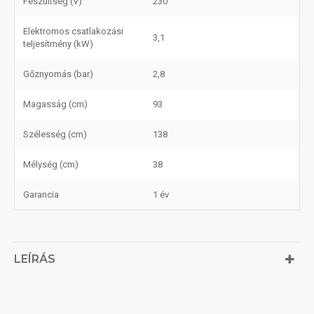
Feszültség (V)
230
Elektromos csatlakozási
3,1
teljesítmény (kW)
Gőznyomás (bar)
2,8
Magasság (cm)
93
Szélesség (cm)
138
Mélység (cm)
38
Garancia
1 év
LEÍRÁS