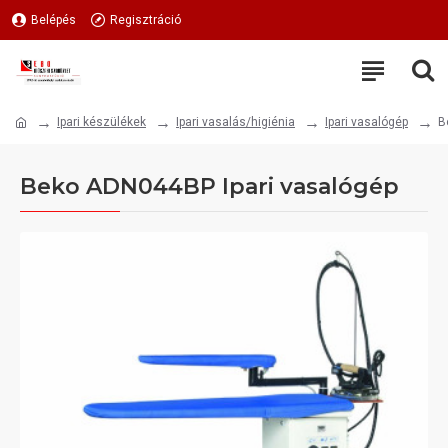
Belépés
Regisztráció
Ipari készülékek
Ipari vasalás/higiénia
Ipari vasalógép
B
Beko ADN044BP Ipari vasalógép