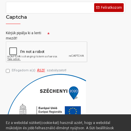
Felíratkozom
Captcha
Kérjük pipálja ki a lenti
mezőt!
Elfogadom a(z)
ÁSZF
szabályzatot!
Ez a weboldal sütiket(cookie-kat) használ azért, hogy a weboldal
működjön és jobb felhasználió élményt nyújtson. A Süti beállítások