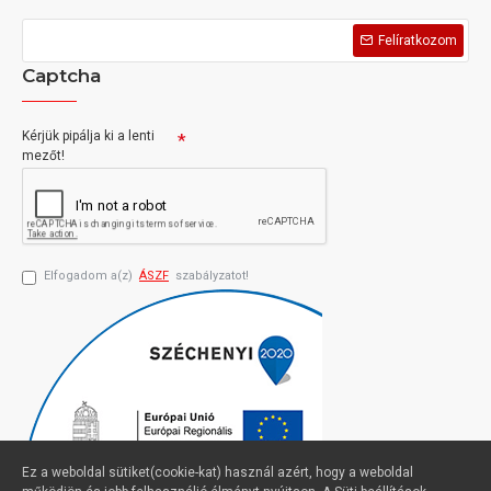
Felíratkozom
Captcha
Kérjük pipálja ki a lenti
mezőt!
Elfogadom a(z)
ÁSZF
szabályzatot!
Ez a weboldal sütiket(cookie-kat) használ azért, hogy a weboldal