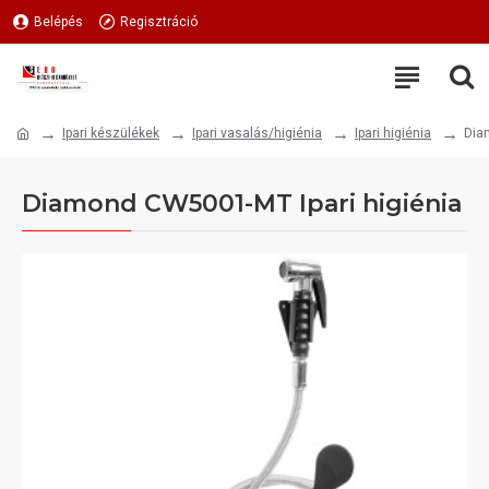
Belépés
Regisztráció
Ipari készülékek
Ipari vasalás/higiénia
Ipari higiénia
Dia
Diamond CW5001-MT Ipari higiénia