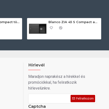
Blanco ZIA 45 S Compact törtfehér exc.n. 527197 Gránit mosogatótálca
Blanco ZIA 45 S Compact antracit exc.n 524721 Gránit mosogatótálca
Hírlevél
Maradjon naprakész a hírekkel és
promóciókkal, ha feliratkozik
hírlevelünkre.
Felíratkozom
Captcha