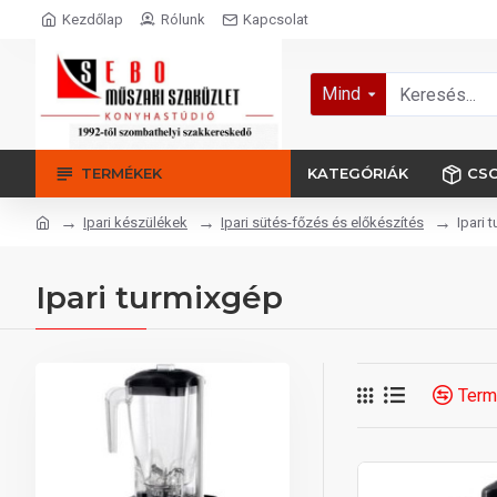
Kezdőlap
Rólunk
Kapcsolat
Mind
TERMÉKEK
KATEGÓRIÁK
CS
Ipari készülékek
Ipari sütés-főzés és előkészítés
Ipari 
Ipari turmixgép
Term