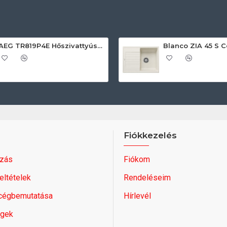
AEG TR819P4E Hőszivattyús szárítógép
Fiókkezelés
zás
Fiókom
feltételek
Rendeléseim
 cégbemutatása
Hírlevél
égek