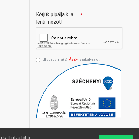
Kérjük pipálja ki a
lenti mezőt!
Elfogadom a(z)
ÁSZF
szabályzatot!
a kattintva több