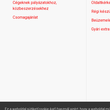
Cégeknek pályázatokhoz,
Oldaltkérk
közbeszerzésekhez
Régi készü
Csomagajánlat
Beüzemel
Gyári extra
Ez a weboldal sütiket(cookie-kat) használ azért, hogy a weboldal mű