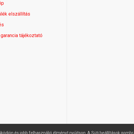
ép
lék elszállítás
és
 garancia tájékoztató
ködjön és jobb felhasználió élményt nyújtson. A Süti beállítások gombr