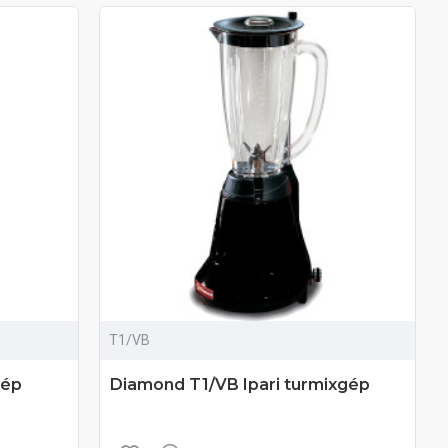
T1/VB
gép
Diamond T1/VB Ipari turmixgép