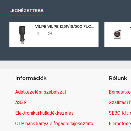
LEGNÉZETTEBB
VILPE VILPE 125P/IS/500 FLOW tetőszellőző, fekete Szellőztető ventilátor tartozékok
Információk
Rólunk
Adatkezelési szabályzat
Bemutatko
ÁSZF
Szállítási 
Elektronikai hulladékkezelés
SEBO Kft.
OTP bank kártya elfogadói tájékoztató
Elérhetős