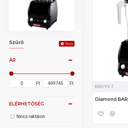
Szűrő
Töröl
ÁR
Ft
Ft
BAR/VV-T
Diamond BAR/
ELÉRHETŐSÉG
Nincs raktáron