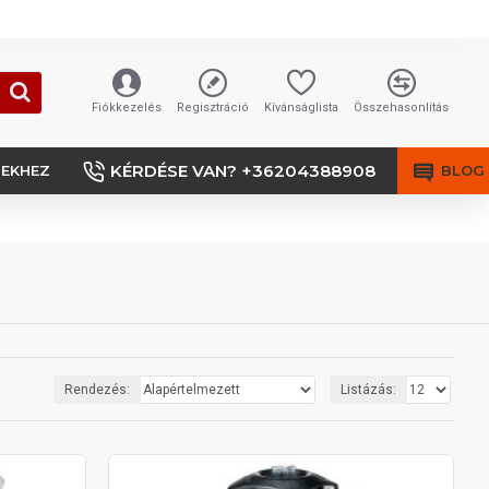
Fiókkezelés
Regisztráció
Kívánságlista
Összehasonlítás
KÉRDÉSE VAN? +36204388908
SEKHEZ
BLOG
Rendezés:
Listázás: