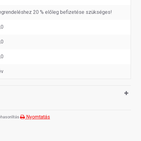
grendeléshez 20 % előleg befizetése szükséges!
,0
,0
,0
év
Nyomtatás
hasonlítás