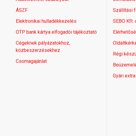
ÁSZF
Szállítási 
Elektronikai hulladékkezelés
SEBO Kft.
OTP bank kártya elfogadói tájékoztató
Elérhetős
Cégeknek pályázatokhoz,
Oldaltkérk
közbeszerzésekhez
Régi készü
Csomagajánlat
Beüzemel
Gyári extra