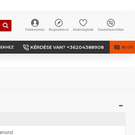
Fiókkezelés
Regisztráció
Kívánságlista
Összehasonlítás
KÉRDÉSE VAN? +36204388908
SEKHEZ
BLOG
amond