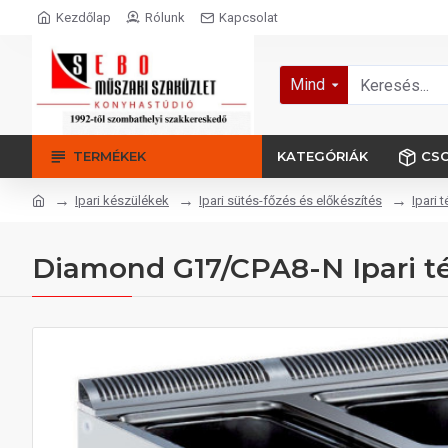
Kezdőlap
Rólunk
Kapcsolat
Mind
TERMÉKEK
KATEGÓRIÁK
CS
Ipari készülékek
Ipari sütés-főzés és előkészítés
Ipari 
Diamond G17/CPA8-N Ipari t