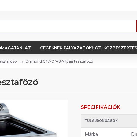
OMAGAJÁNLAT
CÉGEKNEK PÁLYÁZATOKHOZ, KÖZBESZERZÉ
tésztafőző
Diamond G17/CPA8-N Ipari tésztafőző
észtafőző
SPECIFIKÁCIÓK
TULAJDONSÁGOK
Márka
Di