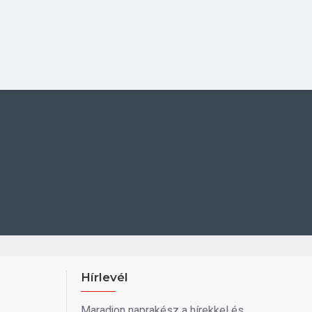
Hírlevél
Maradjon naprakész a hírekkel és