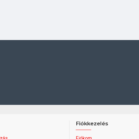
Fiókkezelés
zás
Fiókom