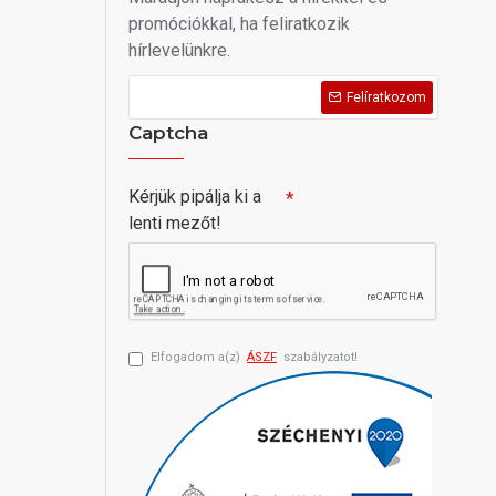
promóciókkal, ha feliratkozik
hírlevelünkre.
Felíratkozom
Captcha
Kérjük pipálja ki a
lenti mezőt!
Elfogadom a(z)
ÁSZF
szabályzatot!