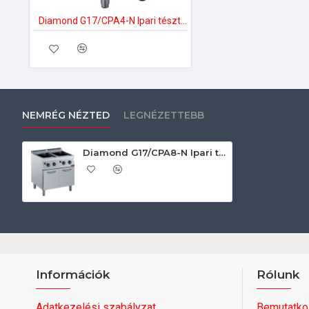
Diamond G17/CPA4-N Ipari tésztafőző
NEMRÉG NÉZTED
LEGNÉZETTEBB
Diamond G17/CPA8-N Ipari tésztafőző
Információk
Rólunk
Adatkezelési szabályzat
Bemutatko