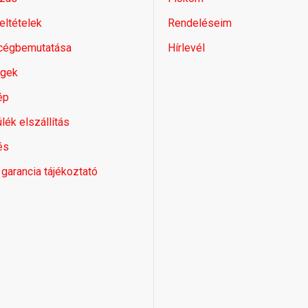
feltételek
Rendeléseim
 cégbemutatása
Hírlevél
égek
ép
lék elszállítás
és
 garancia tájékoztató