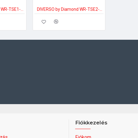
DIVERSO by Diamond WR-TSE1-S Ipari villany sütő
DIVERSO by Diamond WR-TSE2-D Ipari villany sütő
Fiókkezelés
zás
Fiókom