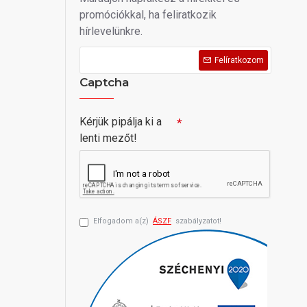
promóciókkal, ha feliratkozik
hírlevelünkre.
Felíratkozom
Captcha
Kérjük pipálja ki a
lenti mezőt!
Elfogadom a(z)
ÁSZF
szabályzatot!