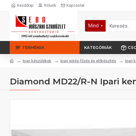
Kezdőlap
Rólunk
Kapcsolat
Mind
TERMÉKEK
KATEGÓRIÁK
CS
Ipari készülékek
Ipari sütés-főzés és előkészítés
Ipari 
Diamond MD22/R-N Ipari ken