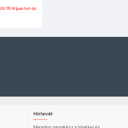
Diamond CSX/7R-N Ipari hot-dog készítő
Hírlevél
Maradjon naprakész a hírekkel és