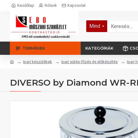
Kezdőlap
Rólunk
Kapcsolat
Mind
TERMÉKEK
KATEGÓRIÁK
CS
Ipari készülékek
Ipari sütés-főzés és előkészítés
Ipari 
DIVERSO by Diamond WR-RHS