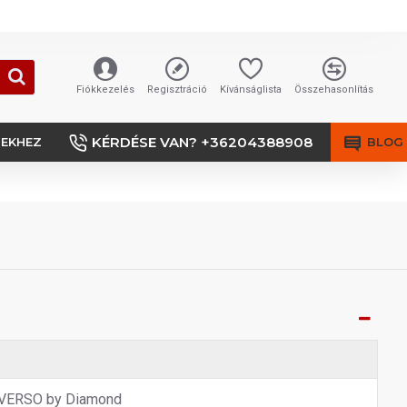
Fiókkezelés
Regisztráció
Kívánságlista
Összehasonlítás
KÉRDÉSE VAN? +36204388908
SEKHEZ
BLOG
VERSO by Diamond