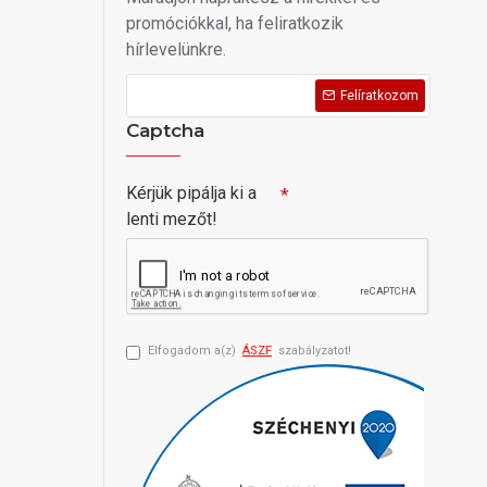
promóciókkal, ha feliratkozik
hírlevelünkre.
Felíratkozom
Captcha
Kérjük pipálja ki a
lenti mezőt!
Elfogadom a(z)
ÁSZF
szabályzatot!