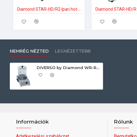
Diamond STAR-HD/R2 Ipari hot-dog készítő
NEMRÉG NÉZTED
LEGNÉZETTEBB
DIVERSO by Diamond WR-RHS-N Ipari hot-dog készítő
Információk
Rólunk
Adatkezelési szabályzat
Bemutatko