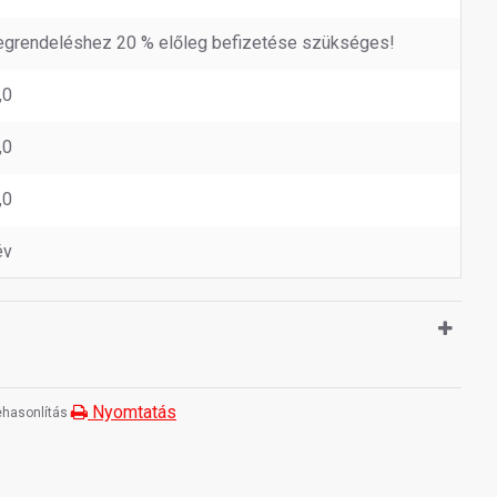
grendeléshez 20 % előleg befizetése szükséges!
,0
,0
,0
év
Nyomtatás
hasonlítás