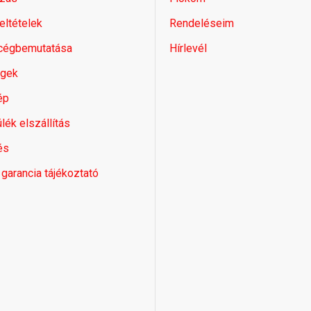
feltételek
Rendeléseim
 cégbemutatása
Hírlevél
égek
ép
lék elszállítás
és
 garancia tájékoztató