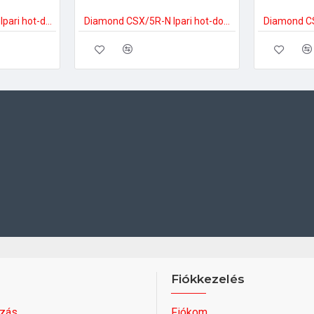
Diamond STAR-HD/R Ipari hot-dog készítő
Diamond CSX/5R-N Ipari hot-dog készítő
Fiókkezelés
zás
Fiókom