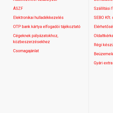
ÁSZF
Szállítási 
Elektronikai hulladékkezelés
SEBO Kft.
OTP bank kártya elfogadói tájékoztató
Elérhetős
Cégeknek pályázatokhoz,
Oldaltkérk
közbeszerzésekhez
Régi készü
Csomagajánlat
Beüzemel
Gyári extra