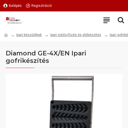
Belépés
Regisztráció
Ipari készülékek
Ipari sütés-főzés és előkészítés
Ipari gofrik
Diamond GE-4X/EN Ipari
gofrikészítés