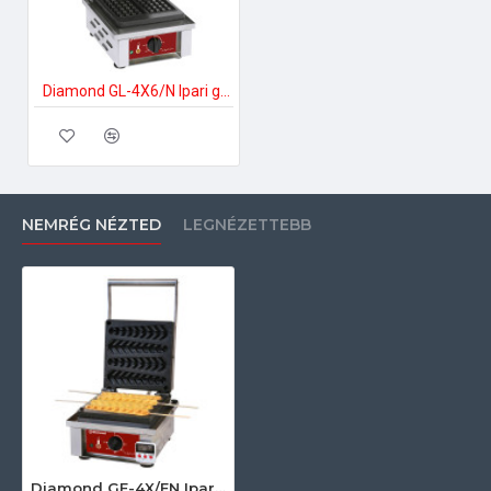
Diamond GL-4X6/N Ipari gofrikészítés
NEMRÉG NÉZTED
LEGNÉZETTEBB
Diamond GE-4X/EN Ipari gofrikészítés