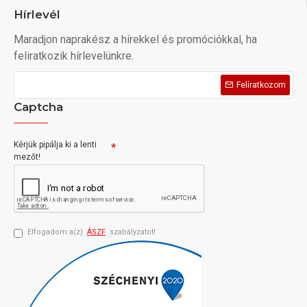
Hírlevél
Maradjon naprakész a hírekkel és promóciókkal, ha
feliratkozik hírlevelünkre.
Felíratkozom
Captcha
Kérjük pipálja ki a lenti
mezőt!
Elfogadom a(z)
ÁSZF
szabályzatot!