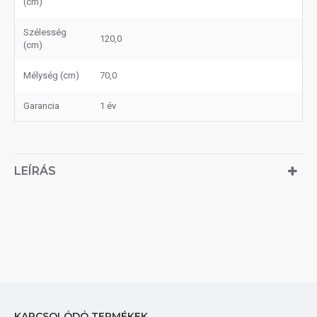
(cm)
Szélesség
120,0
(cm)
Mélység (cm)
70,0
Garancia
1 év
LEÍRÁS
KAPCSOLÓDÓ TERMÉKEK