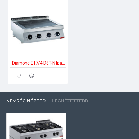
Diamond E17/4ID8T-N Ipari elektromos tűzhely
NEMRÉG NÉZTED
LEGNÉZETTEBB