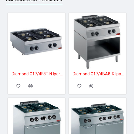
Diamond G17/4F8T-N Ipari gáztűzhely
Diamond G17/4BA8-R Ipari gáztűzhely