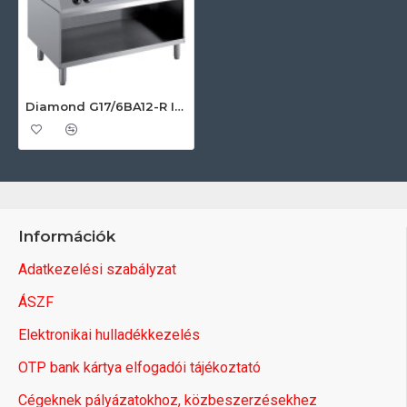
Diamond G17/6BA12-R Ipari gáztűzhely
Információk
Adatkezelési szabályzat
ÁSZF
Elektronikai hulladékkezelés
OTP bank kártya elfogadói tájékoztató
Cégeknek pályázatokhoz, közbeszerzésekhez