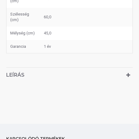
(cm)
Szélesség
60,0
(cm)
Mélység (cm)
45,0
Garancia
1 év
LEÍRÁS
KAPCSOLÓDÓ TERMÉKEK