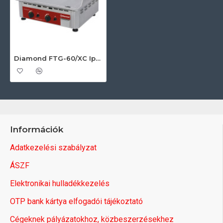
Diamond FTG-60/XC Ipari gáztűzhely
Információk
Adatkezelési szabályzat
ÁSZF
Elektronikai hulladékkezelés
OTP bank kártya elfogadói tájékoztató
Cégeknek pályázatokhoz, közbeszerzésekhez