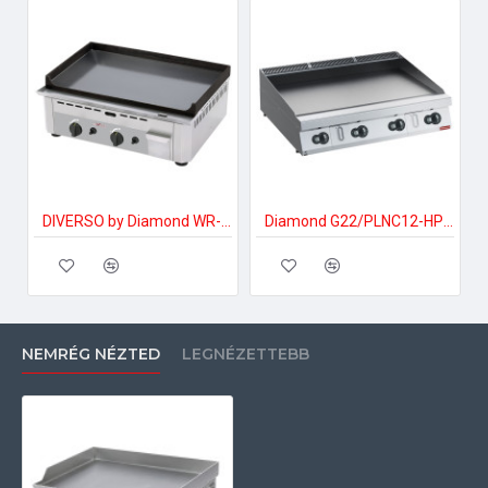
DIVERSO by Diamond WR-GP60-SS Ipari gáztűzhely
Diamond G22/PLNC12-HP Ipari gáztűzhely
NEMRÉG NÉZTED
LEGNÉZETTEBB