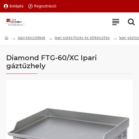
Belépés
Regisztráció
Ipari készülékek
Ipari sütés-főzés és előkészítés
Ipari gáztű
Diamond FTG-60/XC Ipari
gáztűzhely