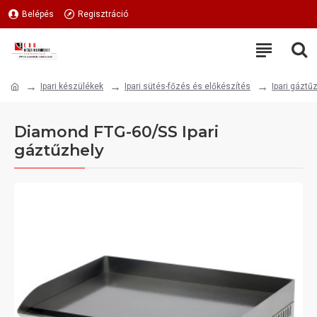
Belépés
Regisztráció
Ipari készülékek
Ipari sütés-főzés és előkészítés
Ipari gáztű
Diamond FTG-60/SS Ipari
gáztűzhely