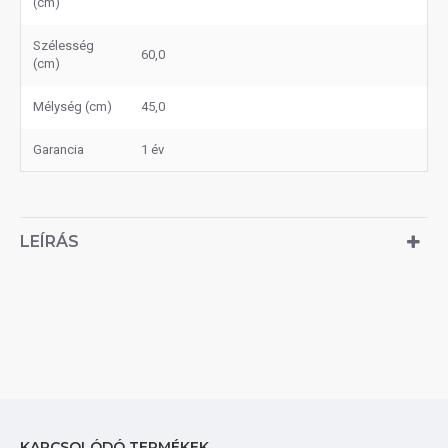
(cm)
Szélesség
60,0
(cm)
Mélység (cm)
45,0
Garancia
1 év
LEÍRÁS
KAPCSOLÓDÓ TERMÉKEK