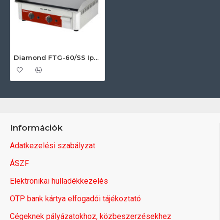
Diamond FTG-60/SS Ipari gáztűzhely
Információk
Adatkezelési szabályzat
ÁSZF
Elektronikai hulladékkezelés
OTP bank kártya elfogadói tájékoztató
Cégeknek pályázatokhoz, közbeszerzésekhez