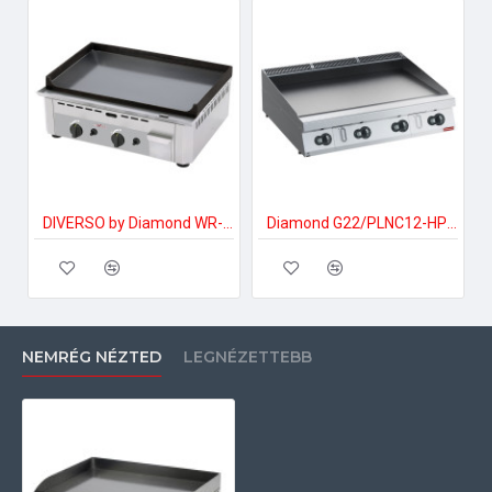
DIVERSO by Diamond WR-GP60-SS Ipari gáztűzhely
Diamond G22/PLNC12-HP Ipari gáztűzhely
NEMRÉG NÉZTED
LEGNÉZETTEBB