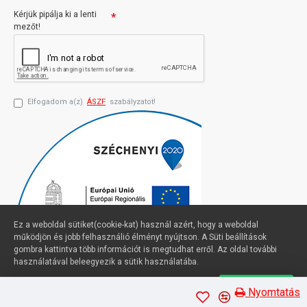
Kérjük pipálja ki a lenti
mezőt!
Elfogadom a(z)
ÁSZF
szabályzatot!
Ez a weboldal sütiket(cookie-kat) használ azért, hogy a weboldal
működjön és jobb felhasználió élményt nyújtson. A Süti beállítások
gombra kattintva több információt is megtudhat erről. Az oldal további
használatával beleegyezik a sütik használatába.
Süti beállítások
Elfogadom
Profimuszaki.hu - exPanda ERP
Nyomtatás