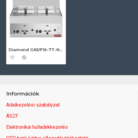
Diamond G65/F16-7T-N Ipari gázos fritőz
Információk
Adatkezelési szabályzat
ÁSZF
Elektronikai hulladékkezelés