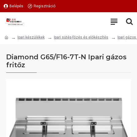
Belépés
Regisztráció
Ipari készülékek
Ipari sütés-főzés és előkészítés
Ipari gázos 
Diamond G65/F16-7T-N Ipari gázos
fritőz