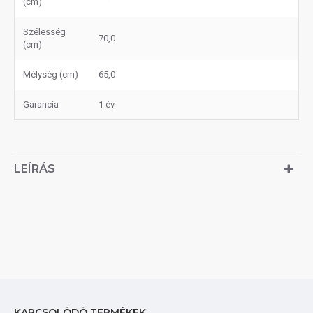
(cm)
Szélesség
70,0
(cm)
Mélység (cm)
65,0
Garancia
1 év
LEÍRÁS
KAPCSOLÓDÓ TERMÉKEK