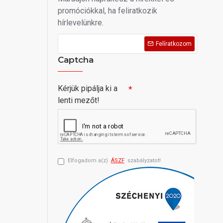
promóciókkal, ha feliratkozik
hírlevelünkre.
Felíratkozom
Captcha
Kérjük pipálja ki a
lenti mezőt!
Elfogadom a(z)
ÁSZF
szabályzatot!