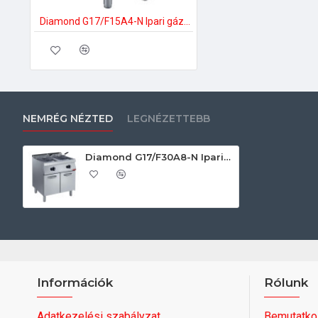
Diamond G17/F15A4-N Ipari gázos fritőz
NEMRÉG NÉZTED
LEGNÉZETTEBB
Diamond G17/F30A8-N Ipari gázos fritőz
Információk
Rólunk
Adatkezelési szabályzat
Bemutatko