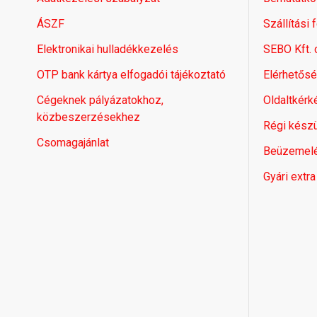
ÁSZF
Szállítási 
Elektronikai hulladékkezelés
SEBO Kft.
OTP bank kártya elfogadói tájékoztató
Elérhetős
Cégeknek pályázatokhoz,
Oldaltkérk
közbeszerzésekhez
Régi készü
Csomagajánlat
Beüzemel
Gyári extra