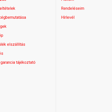
feltételek
Rendeléseim
 cégbemutatása
Hírlevél
égek
ép
lék elszállítás
és
 garancia tájékoztató