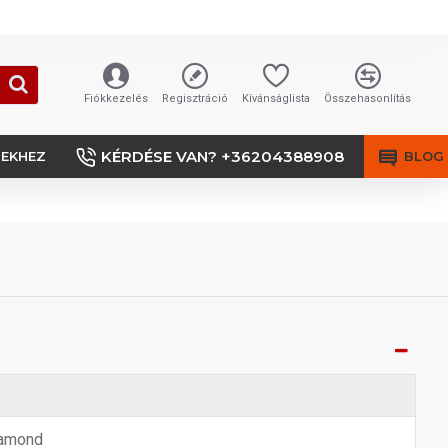
Fiókkezelés
Regisztráció
Kívánságlista
Összehasonlítás
KÉRDÉSE VAN? +36204388908
SEKHEZ
BLOG
amond