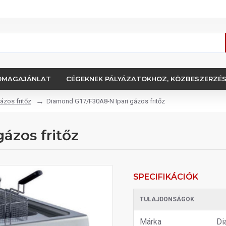
OMAGAJÁNLAT
CÉGEKNEK PÁLYÁZATOKHOZ, KÖZBESZERZÉ
gázos fritőz
Diamond G17/F30A8-N Ipari gázos fritőz
ázos fritőz
SPECIFIKÁCIÓK
TULAJDONSÁGOK
Márka
Di