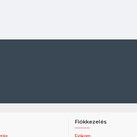
Fiókkezelés
zás
Fiókom