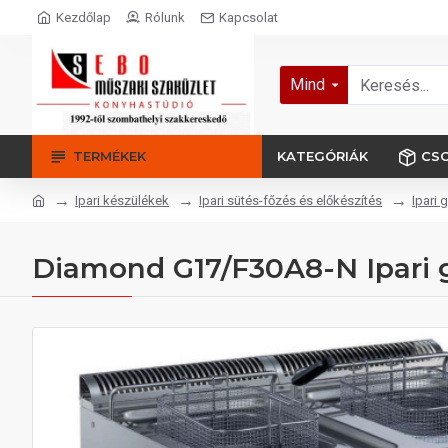
Kezdőlap
Rólunk
Kapcsolat
Mind
TERMÉKEK
KATEGÓRIÁK
CS
Ipari készülékek
Ipari sütés-főzés és előkészítés
Ipari 
Diamond G17/F30A8-N Ipari g