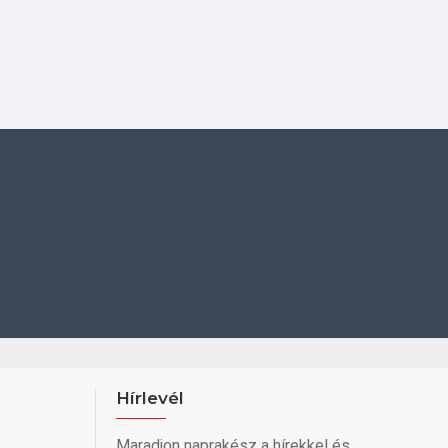
Hírlevél
Maradjon naprakész a hírekkel és