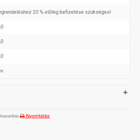
grendeléshez 20 % előleg befizetése szükséges!
,0
,0
,0
év
Nyomtatás
hasonlítás