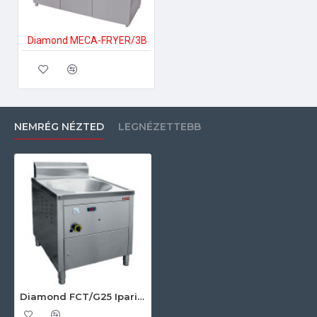
Diamond MECA-FRYER/3B
NEMRÉG NÉZTED
LEGNÉZETTEBB
Diamond FCT/G25 Ipari gázos fritőz