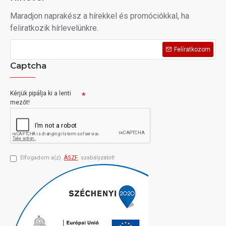
Maradjon naprakész a hírekkel és promóciókkal, ha
feliratkozik hírlevelünkre.
Felíratkozom
Captcha
Kérjük pipálja ki a lenti
mezőt!
Elfogadom a(z)
ÁSZF
szabályzatot!