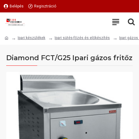
Belépés
Regisztráció
Ipari készülékek
Ipari sütés-főzés és előkészítés
Ipari gázos 
Diamond FCT/G25 Ipari gázos fritőz