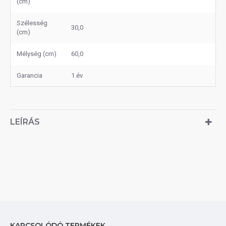
(cm)
Szélesség
30,0
(cm)
Mélység (cm)
60,0
Garancia
1 év
LEÍRÁS
KAPCSOLÓDÓ TERMÉKEK