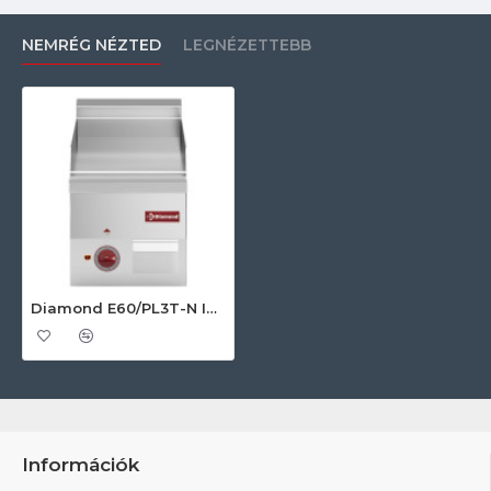
NEMRÉG NÉZTED
LEGNÉZETTEBB
Diamond E60/PL3T-N Ipari elektromos tűzhely
Információk