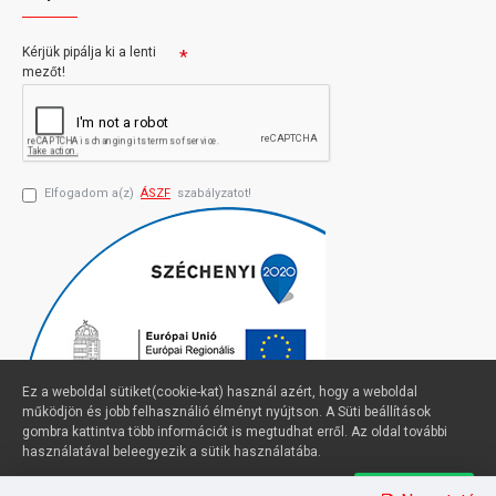
Kérjük pipálja ki a lenti
mezőt!
Elfogadom a(z)
ÁSZF
szabályzatot!
Ez a weboldal sütiket(cookie-kat) használ azért, hogy a weboldal
működjön és jobb felhasználió élményt nyújtson. A Süti beállítások
gombra kattintva több információt is megtudhat erről. Az oldal további
használatával beleegyezik a sütik használatába.
Süti beállítások
Elfogadom