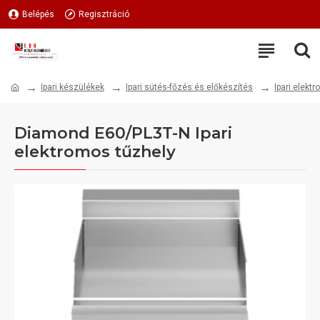
Belépés
Regisztráció
Ipari készülékek
Ipari sütés-főzés és előkészítés
Ipari elekt
Diamond E60/PL3T-N Ipari
elektromos tűzhely