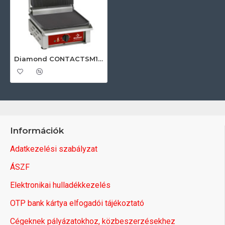
Diamond CONTACTSM1/SN Ipari elektromos tűzhely
Információk
Adatkezelési szabályzat
ÁSZF
Elektronikai hulladékkezelés
OTP bank kártya elfogadói tájékoztató
Cégeknek pályázatokhoz, közbeszerzésekhez