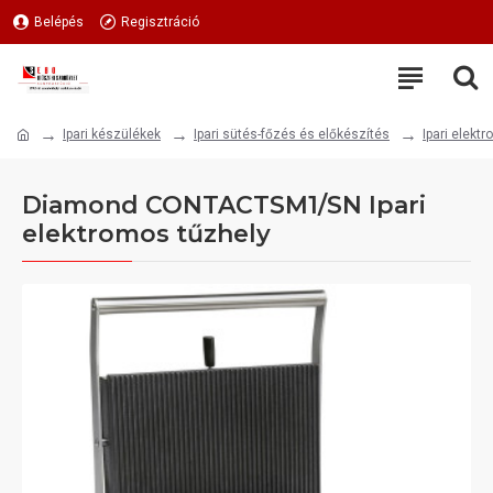
Belépés
Regisztráció
Ipari készülékek
Ipari sütés-főzés és előkészítés
Ipari elekt
Diamond CONTACTSM1/SN Ipari
elektromos tűzhely