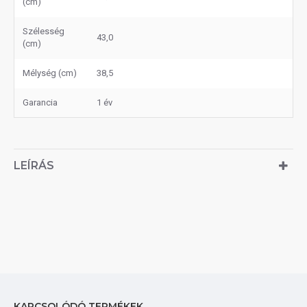
(cm)
Szélesség
43,0
(cm)
Mélység (cm)
38,5
Garancia
1 év
LEÍRÁS
KAPCSOLÓDÓ TERMÉKEK