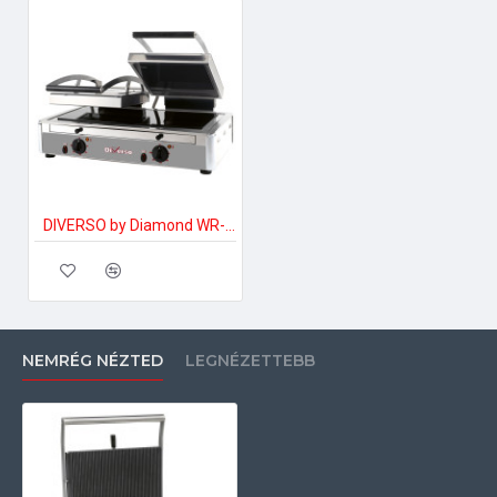
DIVERSO by Diamond WR-LGVE-62 Ipari elektromos tűzhely
NEMRÉG NÉZTED
LEGNÉZETTEBB