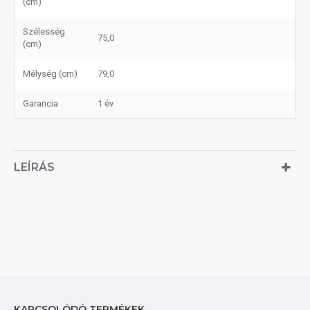
(cm)
Szélesség
75,0
(cm)
Mélység (cm)
79,0
Garancia
1 év
LEÍRÁS
KAPCSOLÓDÓ TERMÉKEK