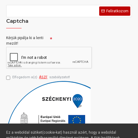
Felíratkozom
Captcha
Kérjük pipálja ki a lenti
mezőt!
Elfogadom a(z)
ÁSZF
szabályzatot!
Ez a weboldal sütiket(cookie-kat) használ azért, hogy a weboldal