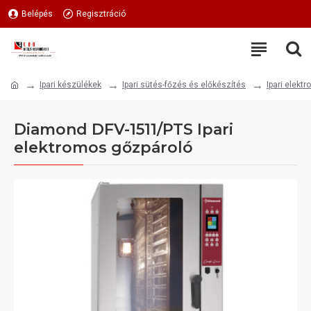
Belépés
Regisztráció
Ipari készülékek
Ipari sütés-főzés és előkészítés
Ipari elekt
Diamond DFV-1511/PTS Ipari
elektromos gőzpároló