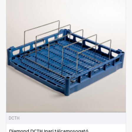
DCTH
Diamond DCTH Ipari tálcamosogató