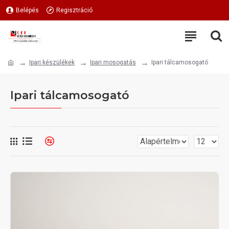
Belépés
Regisztráció
Ipari készülékek
Ipari mosogatás
Ipari tálcamosogató
Ipari tálcamosogató