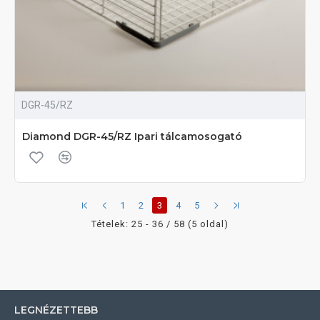
DGR-45/RZ
Diamond DGR-45/RZ Ipari tálcamosogató
1
2
3
4
5
Tételek: 25 - 36 / 58 (5 oldal)
LEGNÉZETTEBB