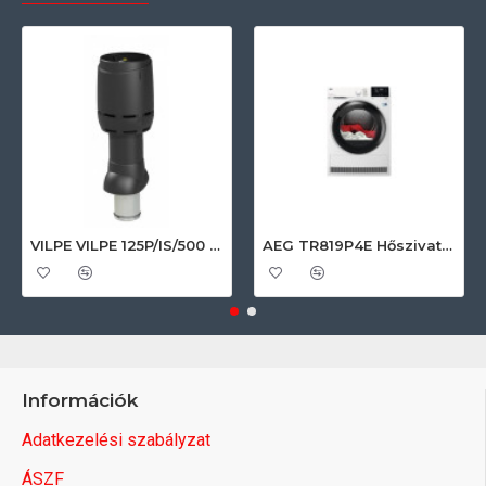
VILPE VILPE 125P/IS/500 FLOW tetőszellőző, fekete Szellőztető ventilátor tartozékok
AEG TR819P4E Hőszivattyús szárítógép
Információk
Adatkezelési szabályzat
ÁSZF