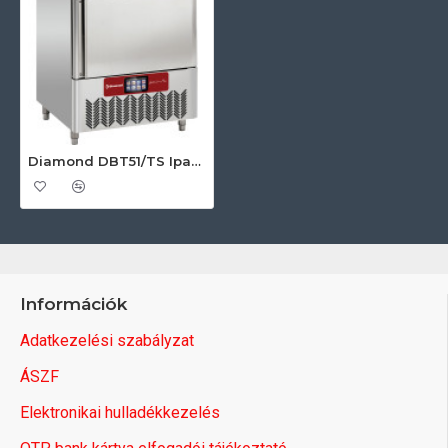
Diamond DBT51/TS Ipari sokkoló hűtő-fagyasztó
Információk
Adatkezelési szabályzat
ÁSZF
Elektronikai hulladékkezelés