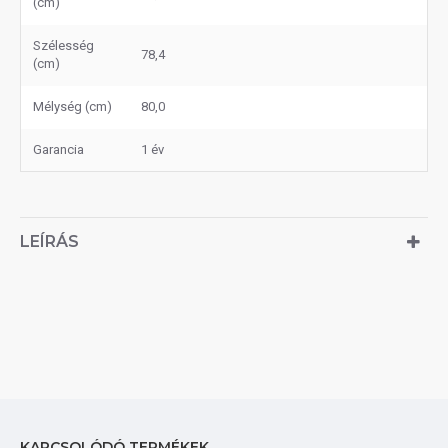
(cm)
Szélesség
78,4
(cm)
Mélység (cm)
80,0
Garancia
1 év
LEÍRÁS
KAPCSOLÓDÓ TERMÉKEK