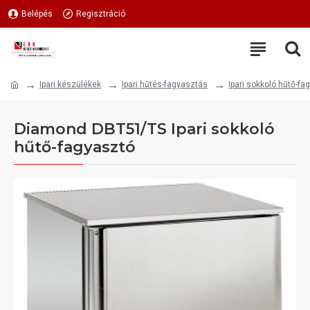
Belépés
Regisztráció
Ipari készülékek
Ipari hűtés-fagyasztás
Ipari sokkoló hűtő-fa
Diamond DBT51/TS Ipari sokkoló
hűtő-fagyasztó