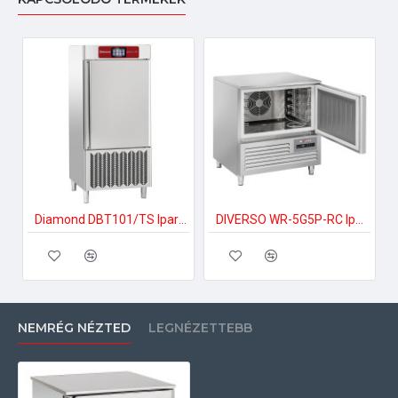
Diamond DBT101/TS Ipari sokkoló hűtő-fagyasztó
DIVERSO WR-5G5P-RC Ipari sokkoló hűtő-fagyasztó
NEMRÉG NÉZTED
LEGNÉZETTEBB