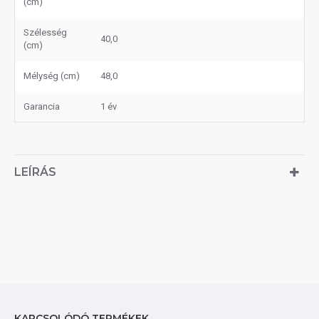
(cm)
Szélesség
40,0
(cm)
Mélység (cm)
48,0
Garancia
1 év
LEÍRÁS
KAPCSOLÓDÓ TERMÉKEK