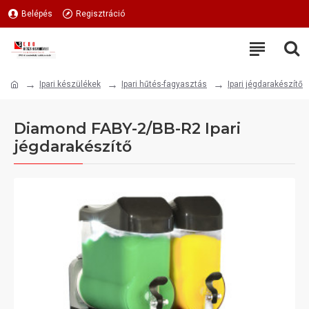
Belépés
Regisztráció
Ipari készülékek
Ipari hűtés-fagyasztás
Ipari jégdarakészítő
Diamond FABY-2/BB-R2 Ipari
jégdarakészítő