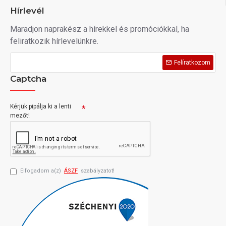
Hírlevél
Maradjon naprakész a hírekkel és promóciókkal, ha
feliratkozik hírlevelünkre.
Felíratkozom
Captcha
Kérjük pipálja ki a lenti
mezőt!
Elfogadom a(z)
ÁSZF
szabályzatot!