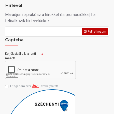
Hírlevél
Maradjon naprakész a hírekkel és promóciókkal, ha
feliratkozik hírlevelünkre.
Felíratkozom
Captcha
Kérjük pipálja ki a lenti
mezőt!
Elfogadom a(z)
ÁSZF
szabályzatot!