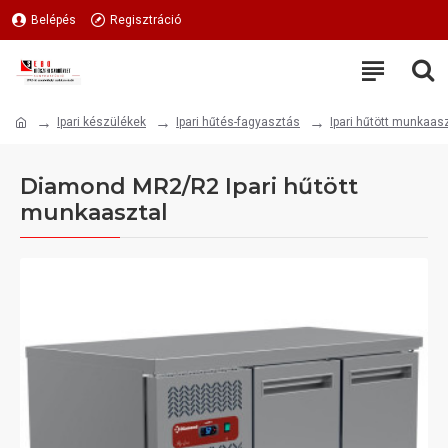
Belépés
Regisztráció
Ipari készülékek
Ipari hűtés-fagyasztás
Ipari hűtött munkaas
Diamond MR2/R2 Ipari hűtött
munkaasztal