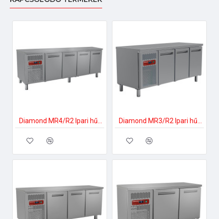
Diamond MR4/R2 Ipari hűtött munkaasztal
Diamond MR3/R2 Ipari hűtött munkaasztal