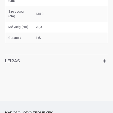
(cm)
Szélesség
135,0
(cm)
Mélység (cm)
70,0
Garancia
1 év
LEÍRÁS
KAPCSOLÓDÓ TERMÉKEK