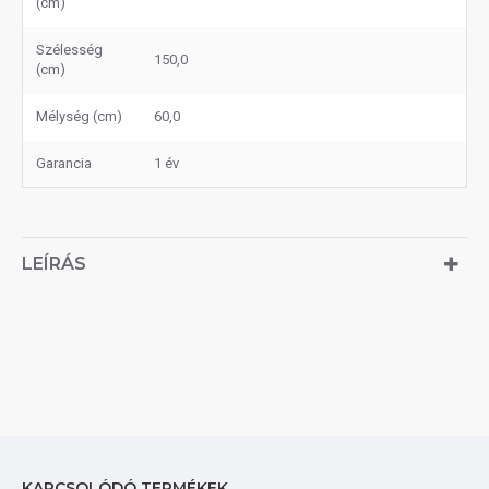
(cm)
Szélesség
150,0
(cm)
Mélység (cm)
60,0
Garancia
1 év
LEÍRÁS
KAPCSOLÓDÓ TERMÉKEK