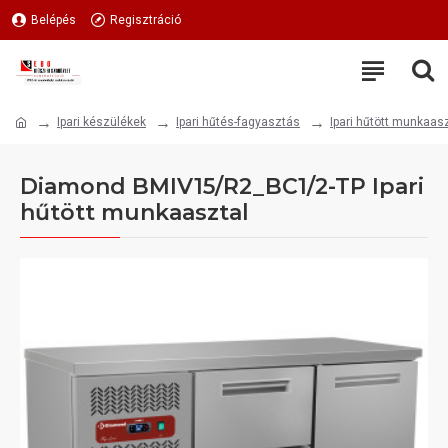
Belépés
Regisztráció
Ipari készülékek
Ipari hűtés-fagyasztás
Ipari hűtött munkaas
Diamond BMIV15/R2_BC1/2-TP Ipari
hűtött munkaasztal