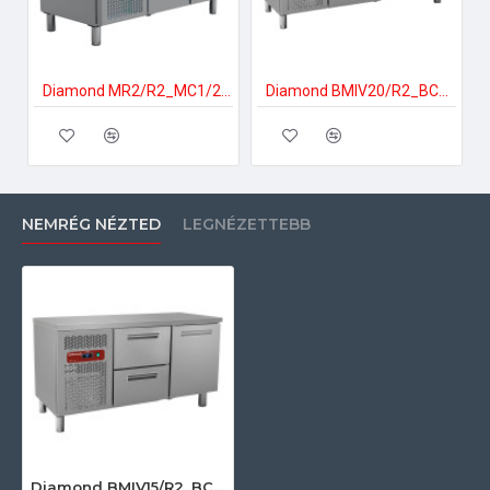
Diamond MR2/R2_MC1/2-TP Ipari hűtött munkaasztal
Diamond BMIV20/R2_BC1/2-TP Ipari hűtött munkaasztal
NEMRÉG NÉZTED
LEGNÉZETTEBB
Diamond BMIV15/R2_BC1/2-TP Ipari hűtött munkaasztal