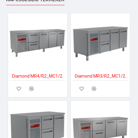
Diamond MR4/R2_MC1/2-TP Ipari hűtött munkaasztal
Diamond MR3/R2_MC1/2-TP Ipari hűtött munkaasztal