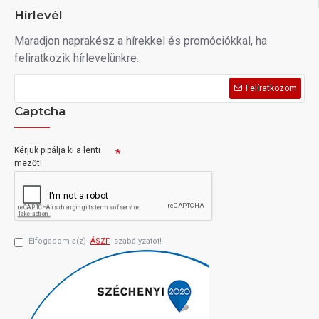
Hírlevél
Maradjon naprakész a hírekkel és promóciókkal, ha
feliratkozik hírlevelünkre.
Felíratkozom
Captcha
Kérjük pipálja ki a lenti
mezőt!
Elfogadom a(z)
ÁSZF
szabályzatot!