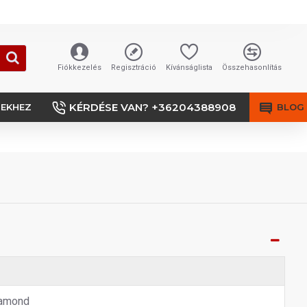
Fiókkezelés
Regisztráció
Kívánságlista
Összehasonlítás
KÉRDÉSE VAN? +36204388908
SEKHEZ
BLOG
amond