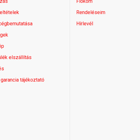
zás
Fiókom
feltételek
Rendeléseim
 cégbemutatása
Hírlevél
égek
ép
lék elszállítás
és
 garancia tájékoztató