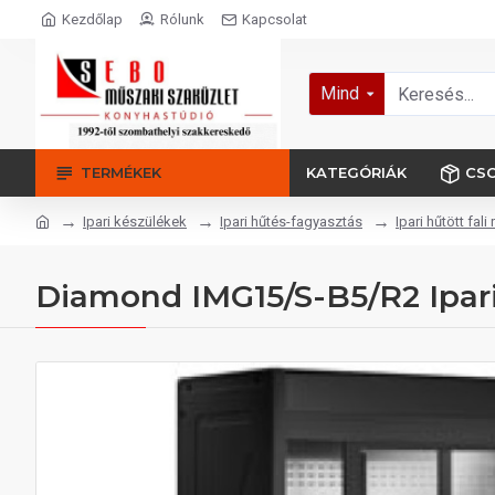
Kezdőlap
Rólunk
Kapcsolat
Mind
TERMÉKEK
KATEGÓRIÁK
CS
Ipari készülékek
Ipari hűtés-fagyasztás
Ipari hűtött fali 
Diamond IMG15/S-B5/R2 Ipari 