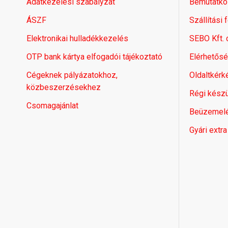
Adatkezelési szabályzat
Bemutatko
ÁSZF
Szállítási 
Elektronikai hulladékkezelés
SEBO Kft.
OTP bank kártya elfogadói tájékoztató
Elérhetős
Cégeknek pályázatokhoz,
Oldaltkérk
közbeszerzésekhez
Régi készü
Csomagajánlat
Beüzemel
Gyári extra