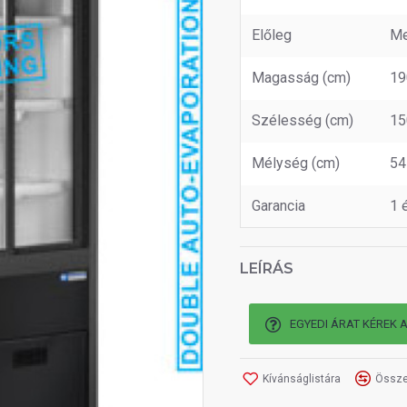
Előleg
Me
Magasság (cm)
19
Szélesség (cm)
15
Mélység (cm)
54
Garancia
1 
LEÍRÁS
EGYEDI ÁRAT KÉREK 
Kívánságlistára
Össze