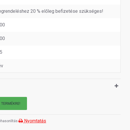
grendeléshez 20 % előleg befizetése szükséges!
00
00
5
év
A TERMÉKRE!
Nyomtatás
hasonlítás