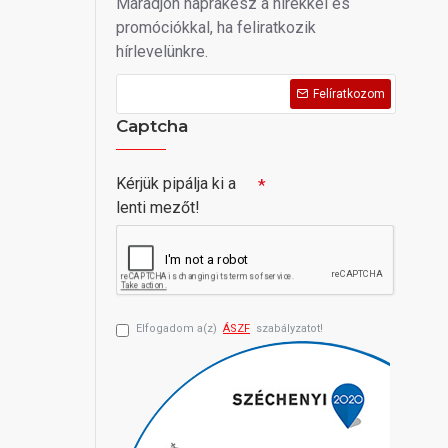
Maradjon naprakész a hírekkel és
promóciókkal, ha feliratkozik
hírlevelünkre.
Felíratkozom
Captcha
Kérjük pipálja ki a
lenti mezőt!
Elfogadom a(z)
ÁSZF
szabályzatot!