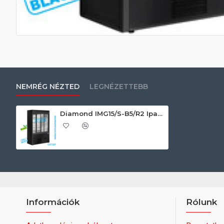
NEMRÉG NÉZTED
LEGNÉZETTEBB
Diamond IMG15/S-B5/R2 Ipari hűtött fali regál
Információk
Rólunk