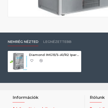
NEMRÉG NÉZTED
LEGNÉZETTEBB
Diamond IMG15/S-A1/R2 Ipari hűtött fali regál
Információk
Rólunk