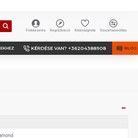
Fiókkezelés
Regisztráció
Kívánságlista
Összehasonlítás
KÉRDÉSE VAN? +36204388908
SEKHEZ
BLOG
amond