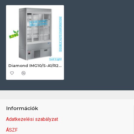
Diamond IMG10/S-A1/R2 Ipari hűtött fali regál
Információk
Adatkezelési szabályzat
ÁSZF