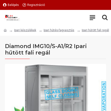
Belépés
Regisztráció
Ipari készülékek
Ipari hűtés-fagyasztás
Ipari hűtött fali regál
Diamond IMG10/S-A1/R2 Ipari
hűtött fali regál