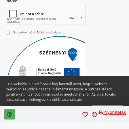
mezőt!
Elfogadom a(z)
ÁSZF
szabályzatot!
Ez a weboldal sütiket(cookie-kat) használ azért, hogy a weboldal
működjön és jobb felhasználió élményt nyújtson. A Süti beállítások
gombra kattintva több információt is megtudhat erről. Az oldal további
használatával beleegyezik a sütik használatába.
Süti beállítások
Elfogadom
Profimuszaki.hu - exPanda ERP
Nyomtatás
Sütik kezelése