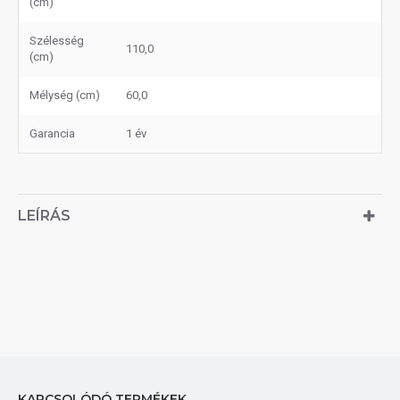
(cm)
Szélesség
110,0
(cm)
Mélység (cm)
60,0
Garancia
1 év
LEÍRÁS
KAPCSOLÓDÓ TERMÉKEK