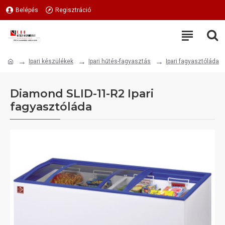
Belépés
Regisztráció
Ipari készülékek
Ipari hűtés-fagyasztás
Ipari fagyasztóláda
Diamond SLID-11-R2 Ipari
fagyasztóláda