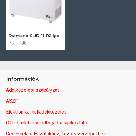
Diamond SLID-11-R2 Ipari fagyasztóláda
Információk
Adatkezelési szabályzat
ÁSZF
Elektronikai hulladékkezelés
OTP bank kártya elfogadói tájékoztató
Cégeknek pályázatokhoz, közbeszerzésekhez