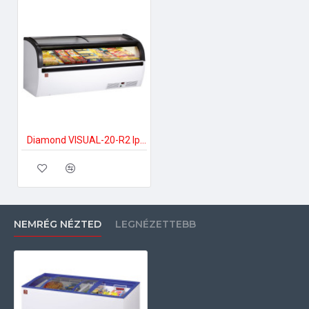
Diamond VISUAL-20-R2 Ipari fagyasztóláda
NEMRÉG NÉZTED
LEGNÉZETTEBB