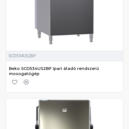
SCD534US2BP
Beko SCD534US2BP Ipari átadó rendszerű
mosogatógép