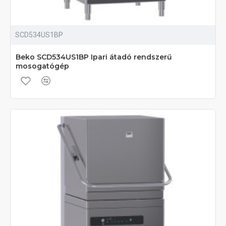
SCD534US1BP
Beko SCD534US1BP Ipari átadó rendszerű
mosogatógép