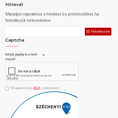
Hírlevél
Maradjon naprakész a hírekkel és promóciókkal, ha
feliratkozik hírlevelünkre.
Felíratkozom
Captcha
Kérjük pipálja ki a lenti
mezőt!
Elfogadom a(z)
ÁSZF
szabályzatot!