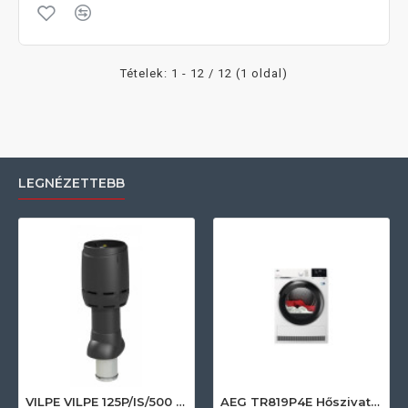
Tételek: 1 - 12 / 12 (1 oldal)
LEGNÉZETTEBB
VILPE VILPE 125P/IS/500 FLOW tetőszellőző, fekete Szellőztető ventilátor tartozékok
AEG TR819P4E Hőszivattyús szárítógép