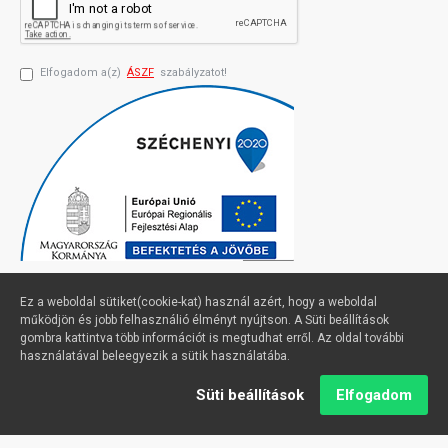
Elfogadom a(z)
ÁSZF
szabályzatot!
Ez a weboldal sütiket(cookie-kat) használ azért, hogy a weboldal
működjön és jobb felhasználió élményt nyújtson. A Süti beállítások
gombra kattintva több információt is megtudhat erről. Az oldal további
Profimuszaki.hu - exPanda ERP
használatával beleegyezik a sütik használatába.
Süti beállítások
Elfogadom
Kezdőlap
Kívánságlista
Email
Hívjon
Sütik kezelése