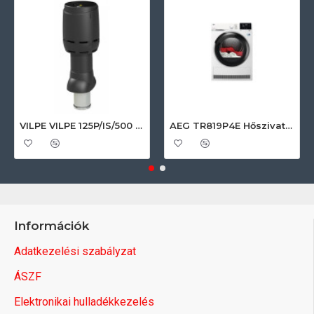
VILPE VILPE 125P/IS/500 FLOW tetőszellőző, fekete Szellőztető ventilátor tartozékok
AEG TR819P4E Hőszivattyús szárítógép
Információk
Adatkezelési szabályzat
ÁSZF
Elektronikai hulladékkezelés