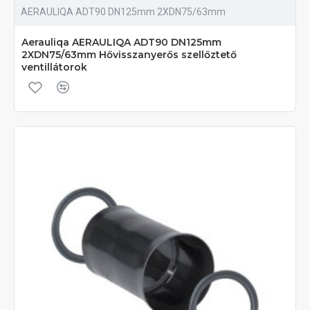
AERAULIQA ADT90 DN125mm 2XDN75/63mm
Aerauliqa AERAULIQA ADT90 DN125mm
2XDN75/63mm Hővisszanyerős szellőztető
ventillátorok