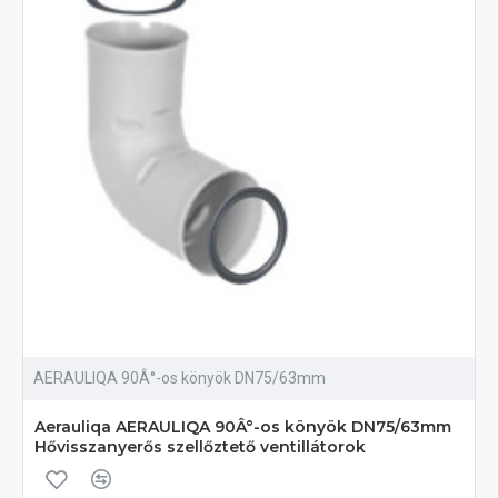
AERAULIQA 90Â°-os könyök DN75/63mm
Aerauliqa AERAULIQA 90Â°-os könyök DN75/63mm
Hővisszanyerős szellőztető ventillátorok