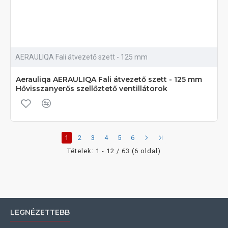
AERAULIQA Fali átvezető szett - 125 mm
Aerauliqa AERAULIQA Fali átvezető szett - 125 mm
Hővisszanyerős szellőztető ventillátorok
1
2
3
4
5
6
Tételek: 1 - 12 / 63 (6 oldal)
LEGNÉZETTEBB