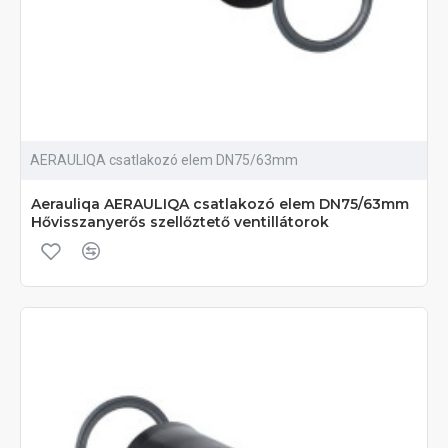
AERAULIQA csatlakozó elem DN75/63mm
Aerauliqa AERAULIQA csatlakozó elem DN75/63mm
Hővisszanyerős szellőztető ventillátorok