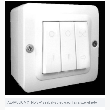
AERAULIQA CTRL-S-P szabályzó egység, falra szerelhető