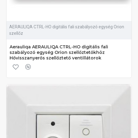
AERAULIQA CTRL-HO digitális fali szabályozó egység Orion
szellőz
Aerauliqa AERAULIQA CTRL-HO digitális fali
szabályozó egység Orion szellőztetőkhöz
Hővisszanyerős szellőztető ventillátorok