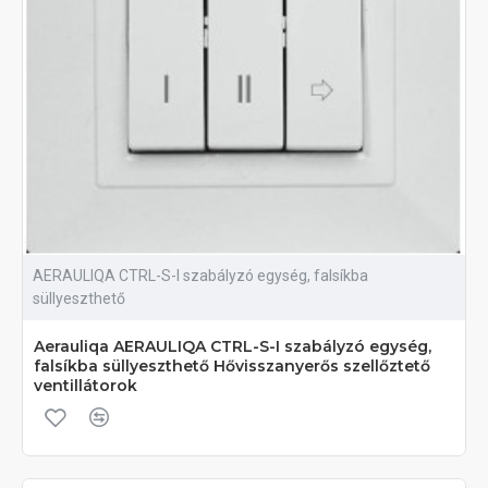
AERAULIQA CTRL-S-I szabályzó egység, falsíkba
süllyeszthető
Aerauliqa AERAULIQA CTRL-S-I szabályzó egység,
falsíkba süllyeszthető Hővisszanyerős szellőztető
ventillátorok