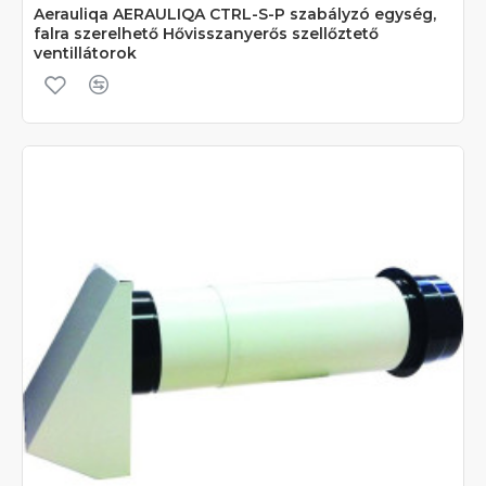
Aerauliqa AERAULIQA CTRL-S-P szabályzó egység,
falra szerelhető Hővisszanyerős szellőztető
ventillátorok