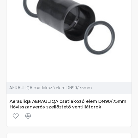
AERAULIQA csatlakozó elem DN90/75mm
Aerauliqa AERAULIQA csatlakozó elem DN90/75mm
Hővisszanyerős szellőztető ventillátorok