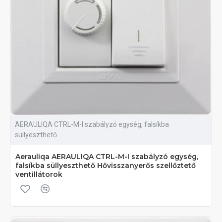
AERAULIQA CTRL-M-I szabályzó egység, falsíkba
süllyeszthető
Aerauliqa AERAULIQA CTRL-M-I szabályzó egység,
falsíkba süllyeszthető Hővisszanyerős szellőztető
ventillátorok