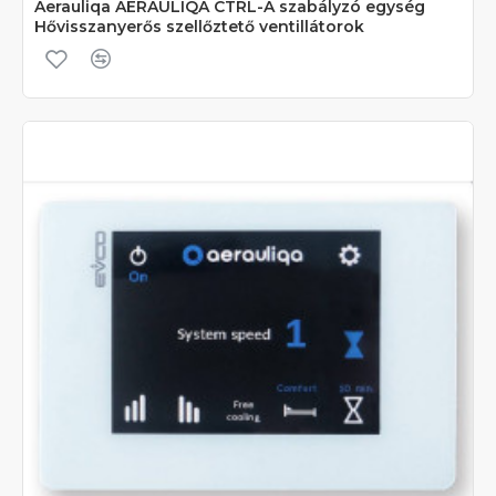
Aerauliqa AERAULIQA CTRL-A szabályzó egység
Hővisszanyerős szellőztető ventillátorok