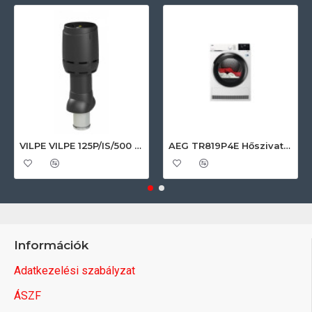
VILPE VILPE 125P/IS/500 FLOW tetőszellőző, fekete Szellőztető ventilátor tartozékok
AEG TR819P4E Hőszivattyús szárítógép
Információk
Adatkezelési szabályzat
ÁSZF