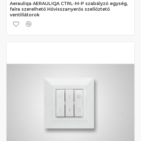
Aerauliqa AERAULIQA CTRL-M-P szabályzó egység,
falra szerelhető Hővisszanyerős szellőztető
ventillátorok