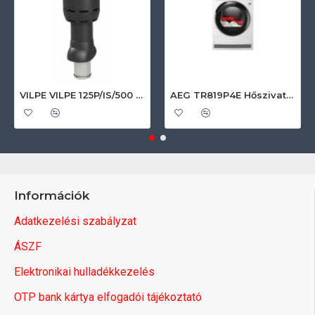
VILPE VILPE 125P/IS/500 FLOW tetőszellőző, fekete Szellőztető ventilátor tartozékok
AEG TR819P4E Hőszivattyús szárítógép
Információk
Adatkezelési szabályzat
ÁSZF
Elektronikai hulladékkezelés
OTP bank kártya elfogadói tájékoztató