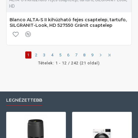
HD
Blanco ALTA-S II kihúzható fejes csaptelep, tartufo,
SILGRANIT-Look, HD 527550 Gránit csaptelep
1
2
3
4
5
6
7
8
9
Tételek: 1 - 12 / 242 (21 oldal)
LEGNÉZETTEBB