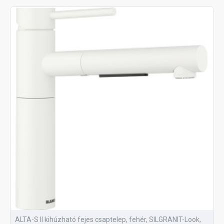
ALTA-S II kihúzható fejes csaptelep, fehér, SILGRANIT-Look,