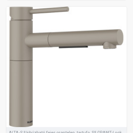
ALTA-S II kihúzható fejes csaptelep, tartufo, SILGRANIT-Look,