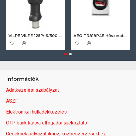
VILPE VILPE 125P/IS/500 FLOW tetőszellőző, fekete Szellőztető ventilátor tartozékok
AEG TR819P4E Hőszivattyús szárítógép
Információk
Adatkezelési szabályzat
ÁSZF
Elektronikai hulladékkezelés
OTP bank kártya elfogadói tájékoztató
Cégeknek pályázatokhoz, közbeszerzésekhez