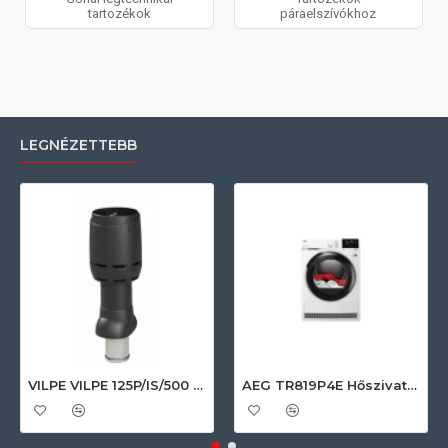
tartozékok
páraelszívókhoz
LEGNÉZETTEBB
VILPE VILPE 125P/IS/500 FLOW tetőszellőző, fekete Szellőztető ventilátor tartozékok
AEG TR819P4E Hőszivattyús szárítógép