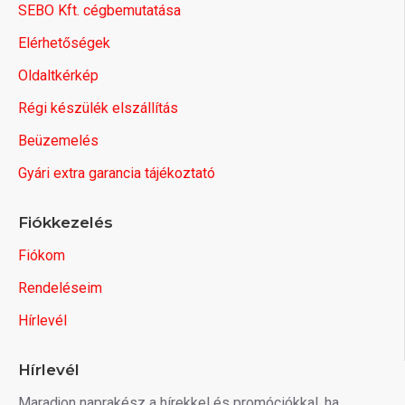
SEBO Kft. cégbemutatása
Elérhetőségek
Oldaltkérkép
Régi készülék elszállítás
Beüzemelés
Gyári extra garancia tájékoztató
Fiókkezelés
Fiókom
Rendeléseim
Hírlevél
Hírlevél
Maradjon naprakész a hírekkel és promóciókkal, ha