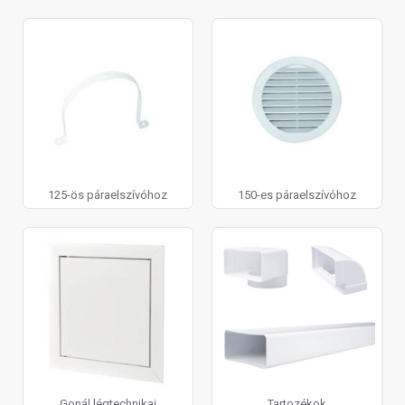
125-ös páraelszívóhoz
150-es páraelszívóhoz
Gonál légtechnikai
Tartozékok