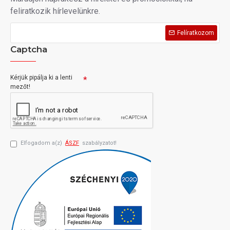
feliratkozik hírlevelünkre.
Felíratkozom
Captcha
Kérjük pipálja ki a lenti
mezőt!
Elfogadom a(z)
ÁSZF
szabályzatot!