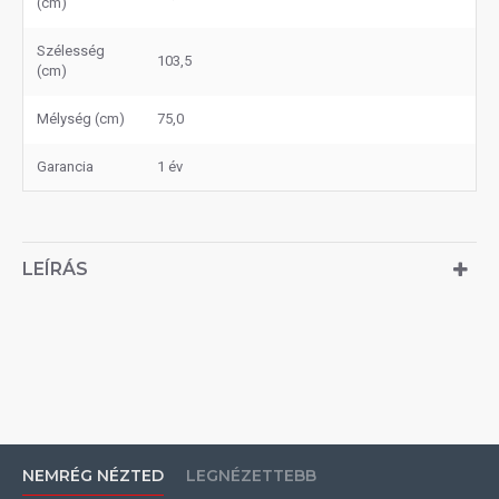
(cm)
Szélesség
103,5
(cm)
Mélység (cm)
75,0
Garancia
1 év
LEÍRÁS
NEMRÉG NÉZTED
LEGNÉZETTEBB