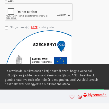
mezőt!
Elfogadom a(z)
ÁSZF
szabályzatot!
Ez a weboldal sütiket(cookie-kat) használ azért, hogy a weboldal
működjön és jobb felhasználió élményt nyújtson. A Süti beállítások
gombra kattintva több információt is megtudhat erről. Az oldal további
használatával beleegyezik a sütik használatába.
Süti beállítások
Elfogadom
Profimuszaki.hu - exPanda ERP
Nyomtatás
Sütik kezelése