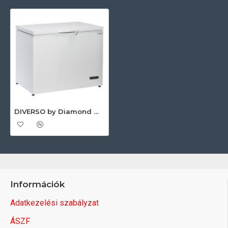
DIVERSO by Diamond WR-BVL3-FF Ipari hűtőláda
Információk
Adatkezelési szabályzat
ÁSZF