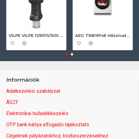
VILPE VILPE 125P/IS/500 FLOW tetőszellőző, fekete Szellőztető ventilátor tartozékok
AEG TR819P4E Hőszivattyús szárítógép
Információk
Adatkezelési szabályzat
ÁSZF
Elektronikai hulladékkezelés
OTP bank kártya elfogadói tájékoztató
Cégeknek pályázatokhoz, közbeszerzésekhez