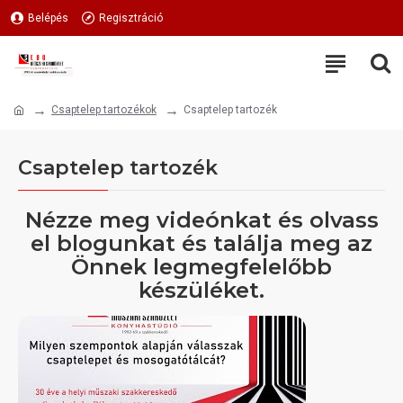
Belépés
Regisztráció
Csaptelep tartozékok
Csaptelep tartozék
Csaptelep tartozék
Nézze meg videónkat és olvass
el blogunkat és találja meg az
Önnek legmegfelelőbb
készüléket.