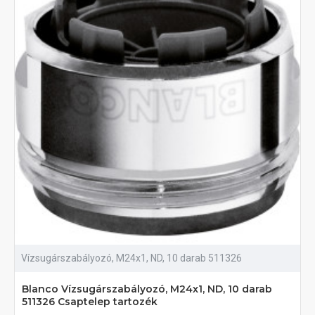
Vízsugárszabályozó, M24x1, ND, 10 darab 511326
Blanco Vízsugárszabályozó, M24x1, ND, 10 darab
511326 Csaptelep tartozék