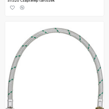
511320 Csaptelep tartozék